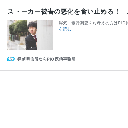
ストーカー被害の悪化を食い止める！ 
浮気・素行調査をお考えの方はPIO
ス
を読む
ト
ー
カ
ー
被
探偵興信所ならPIO探偵事務所
害
の
悪
化
を
食
い
止
め
る！
ス