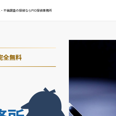
・不倫調査の探偵ならPIO探偵事務所
完全無料
・
務所