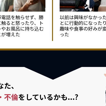
帯電話を触らせず、勝
以前は興味がなかっ
に触ると怒ったり、ト
とに行動的になった
レやお風呂に持ち込む
趣味や食事の好みが
とが増えた
った
なた、
・不倫
を
しているかも...?