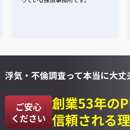
浮気・不倫調査って
本当に大丈夫
創業53年の
ご安心
信頼される
ください