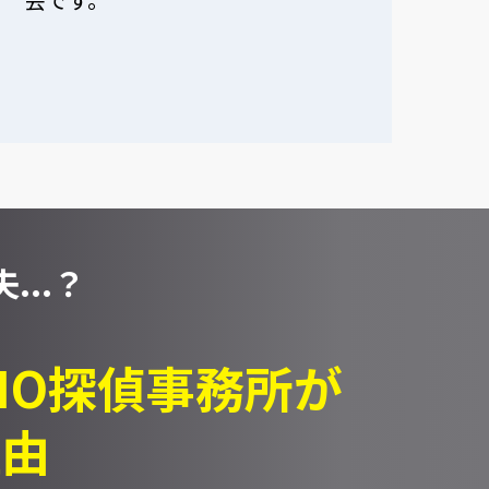
...？
PIO探偵事務所が
理由