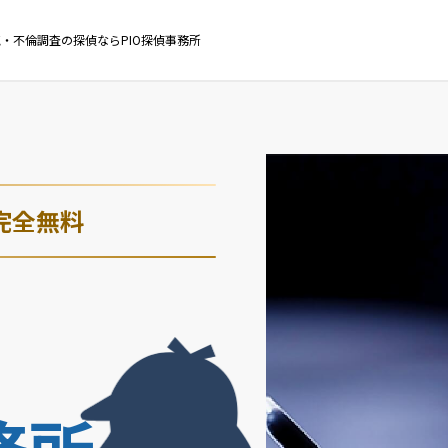
・不倫調査の探偵ならPIO探偵事務所
完全無料
・
務所