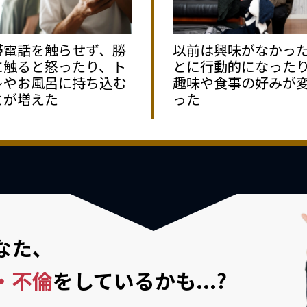
帯電話を触らせず、勝
以前は興味がなかっ
に触ると怒ったり、ト
とに行動的になった
レやお風呂に持ち込む
趣味や食事の好みが
とが増えた
った
なた、
・不倫
を
しているかも...?