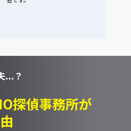
...？
PIO探偵事務所が
理由