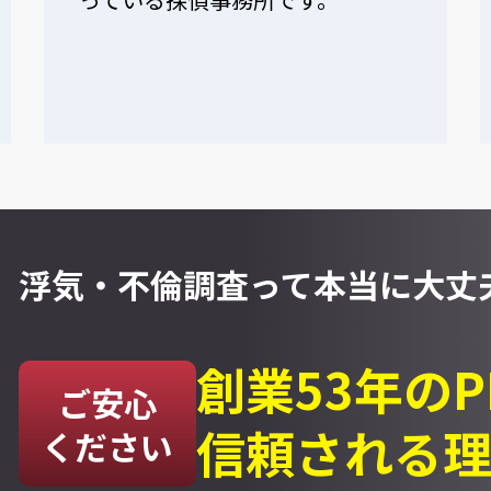
浮気・不倫調査って
本当に大丈夫
創業53年の
ご安心
信頼される
ください