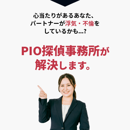
心当たりがあるあなた、
パートナーが
浮気・不倫
を
しているかも...?
PIO探偵事務所
が
解決
します。