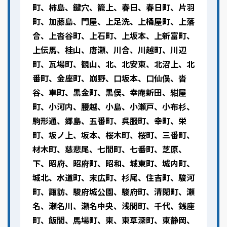
町、柿島、鍵穴、籠上、春日、春日町、片羽
町、加藤島、門屋、上足洗、上桶屋町、上落
合、上沓谷町、上石町、上坂本、上新富町、
上伝馬、桂山、唐瀬、川合、川越町、川辺
町、瓦場町、観山、北、北安東、北沼上、北
番町、金座町、崩野、口坂本、口仙俣、沓
谷、車町、黒金町、黒俣、幸庵新田、紺屋
町、小河内、腰越、小島、小瀬戸、小布杉、
駒形通、郷島、五番町、呉服町、幸町、栄
町、坂ノ上、坂本、桜木町、桜町、三番町、
材木町、慈悲尾、七間町、七番町、芝原、
下、昭府、昭府町、昭和、城東町、城内町、
城北、水道町、末広町、杉尾、住吉町、駿河
町、諏訪、駿府城公園、駿府町、清閑町、瀬
名、瀬名川、瀬名中央、浅間町、千代、銭座
町、飯間、馬場町、東、東草深町、東静岡、