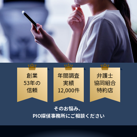
創業
年間調査
弁護士
53年の
実績
協同組合
信頼
12,000件
特約店
そのお悩み、
PIO探偵事務所にご相談ください