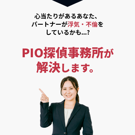
心当たりがあるあなた、
パートナーが
浮気・不倫
を
しているかも...?
PIO探偵事務所
が
解決
します。