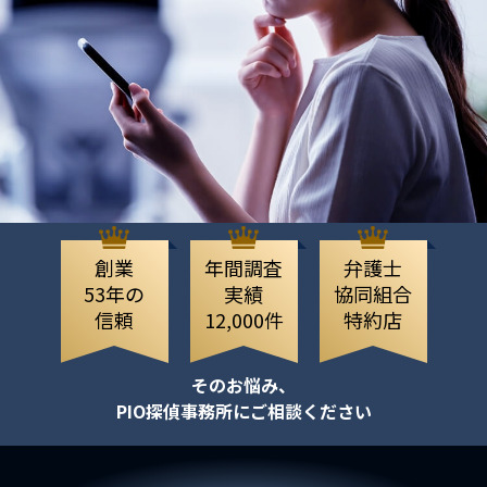
創業
年間調査
弁護士
53年の
実績
協同組合
信頼
12,000件
特約店
そのお悩み、
PIO探偵事務所にご相談ください