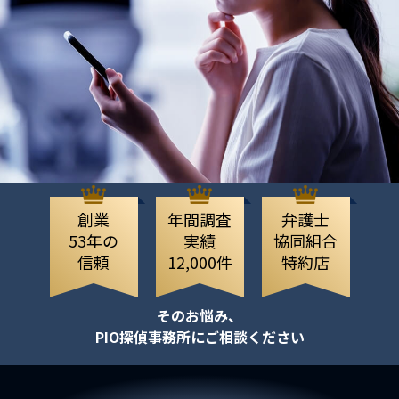
創業
年間調査
弁護士
53年の
実績
協同組合
信頼
12,000件
特約店
そのお悩み、
PIO探偵事務所にご相談ください