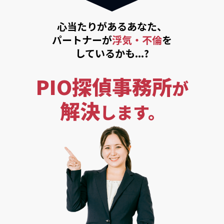
心当たりがあるあなた、
パートナーが
浮気・不倫
を
しているかも...?
PIO探偵事務所
が
解決
します。