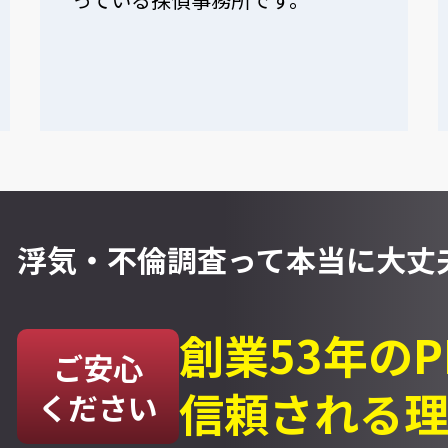
浮気・不倫調査って
本当に大丈夫
創業53年の
ご安心
信頼される
ください