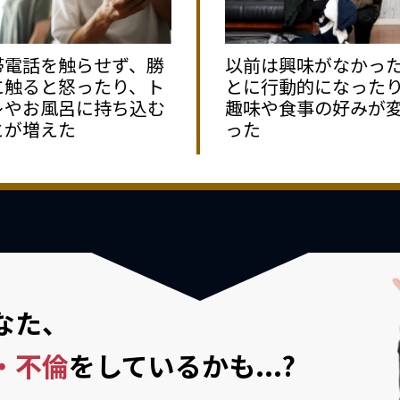
帯電話を触らせず、勝
以前は興味がなかっ
に触ると怒ったり、ト
とに行動的になった
レやお風呂に持ち込む
趣味や食事の好みが
とが増えた
った
なた、
・不倫
を
しているかも...?