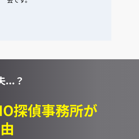
...？
PIO探偵事務所が
理由