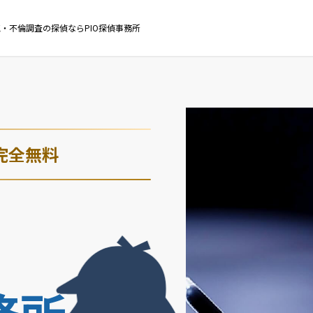
・不倫調査の探偵ならPIO探偵事務所
完全無料
・
務所