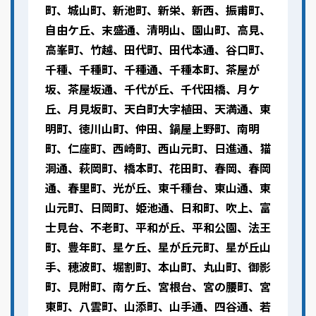
町、城山町、新池町、新栄、新西、振甫町、
自由ケ丘、末盛通、清明山、園山町、高見、
高峯町、竹越、田代町、田代本通、谷口町、
千種、千種町、千種通、千種本町、茶屋が
坂、茶屋坂通、千代が丘、千代田橋、月ケ
丘、月見坂町、天白町大字植田、天満通、東
明町、徳川山町、仲田、鍋屋上野町、南明
町、仁座町、西崎町、西山元町、日進通、猫
洞通、萩岡町、橋本町、花田町、春岡、春岡
通、春里町、光が丘、東千種台、東山通、東
山元町、日岡町、姫池通、日和町、吹上、富
士見台、不老町、平和が丘、平和公園、法王
町、豊年町、星ケ丘、星が丘元町、星が丘山
手、穂波町、堀割町、本山町、丸山町、御影
町、見附町、南ケ丘、宮根台、宮の腰町、宮
東町、八雲町、山添町、山手通、四谷通、若