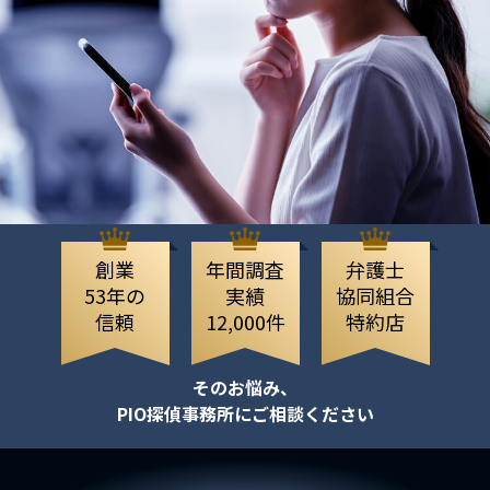
創業
年間調査
弁護士
53年の
実績
協同組合
信頼
12,000件
特約店
そのお悩み、
PIO探偵事務所にご相談ください