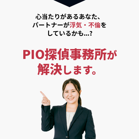
心当たりがあるあなた、
パートナーが
浮気・不倫
を
しているかも...?
PIO探偵事務所
が
解決
します。