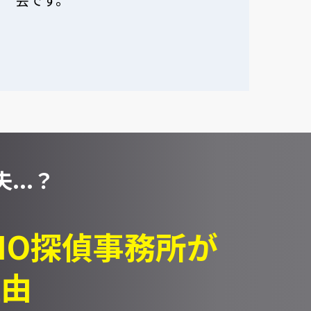
...？
PIO探偵事務所が
理由