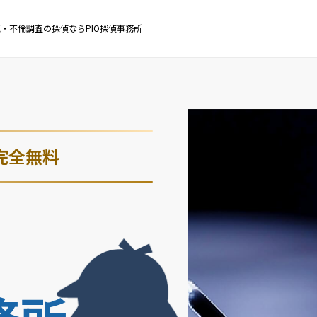
・不倫調査の探偵ならPIO探偵事務所
完全無料
・
務所