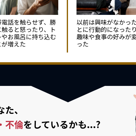
帯電話を触らせず、勝
以前は興味がなかっ
に触ると怒ったり、ト
とに行動的になった
レやお風呂に持ち込む
趣味や食事の好みが
とが増えた
った
なた、
・不倫
を
しているかも...?