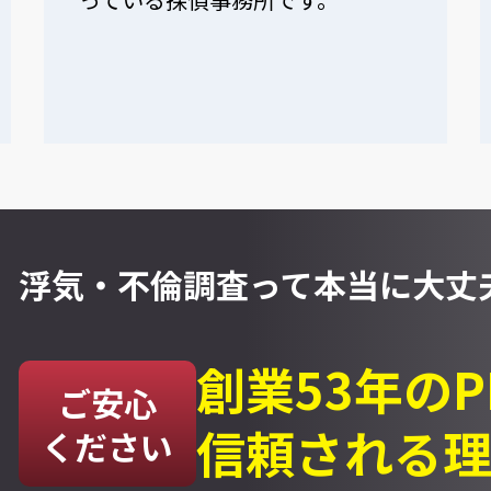
浮気・不倫調査って
本当に大丈夫
創業53年の
ご安心
信頼される
ください