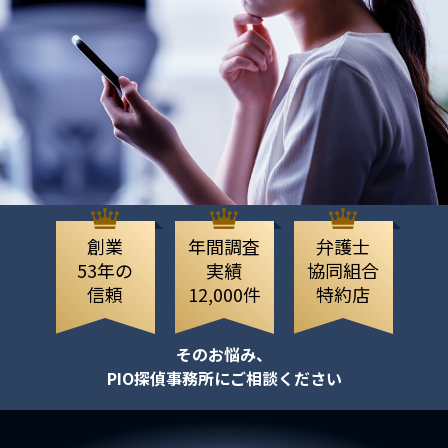
創業
年間調査
弁護士
53年の
実績
協同組合
信頼
12,000件
特約店
そのお悩み、
PIO探偵事務所にご相談ください