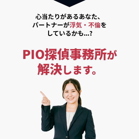
心当たりがあるあなた、
パートナーが
浮気・不倫
を
しているかも...?
PIO探偵事務所
が
解決
します。