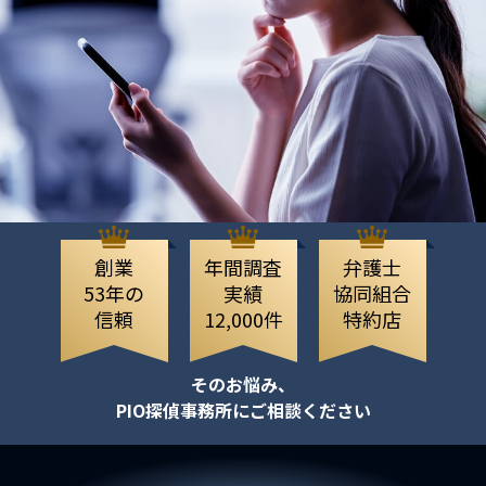
創業
年間調査
弁護士
53年の
実績
協同組合
信頼
12,000件
特約店
そのお悩み、
PIO探偵事務所にご相談ください