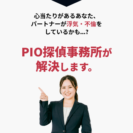
心当たりがあるあなた、
パートナーが
浮気・不倫
を
しているかも...?
PIO探偵事務所
が
解決
します。