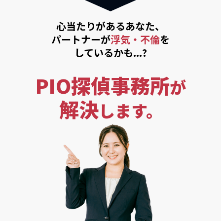
心当たりがあるあなた、
パートナーが
浮気・不倫
を
しているかも...?
PIO探偵事務所
が
解決
します。