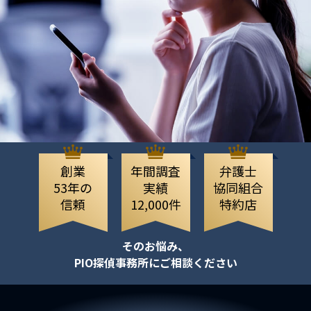
創業
年間調査
弁護士
53年の
実績
協同組合
信頼
12,000件
特約店
そのお悩み、
PIO探偵事務所にご相談ください