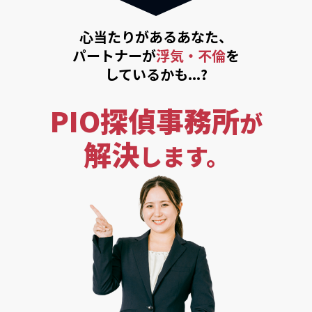
心当たりがあるあなた、
パートナーが
浮気・不倫
を
しているかも...?
PIO探偵事務所
が
解決
します。