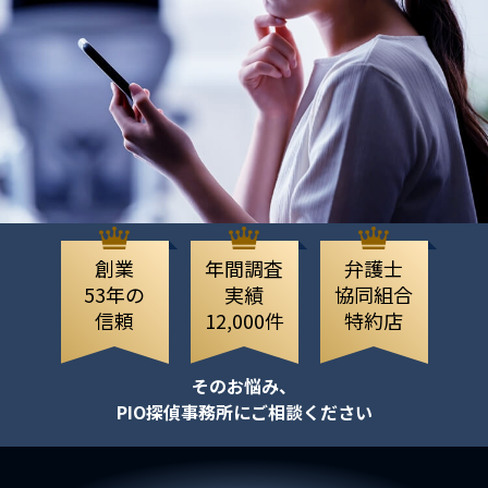
創業
年間調査
弁護士
53年の
実績
協同組合
信頼
12,000件
特約店
そのお悩み、
PIO探偵事務所にご相談ください