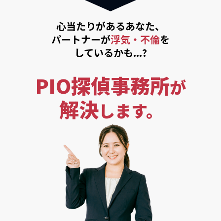
心当たりがあるあなた、
パートナーが
浮気・不倫
を
しているかも...?
PIO探偵事務所
が
解決
します。