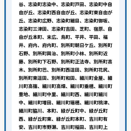
谷、志染町志染中、志染町戸田、志染町中自
由が丘、志染町西自由が丘、志染町東自由が
丘、志染町広野、志染町細目、志染町御坂、
志染町三津田、志染町吉田、芝町、宿原、自
由が丘本町、末広、鳥町、平井、平田、福
井、府内、府内町、別所町朝日ケ丘、別所町
石野、別所町興治、別所町小林、別所町近
藤、別所町下石野、別所町正法寺、別所町高
木、別所町巴、別所町西這田、別所町花尻、
別所町東這田、別所町和田、細川町金屋、細
川町高篠、細川町高畑、細川町垂穂、細川町
豊地、細川町中里、細川町西、細川町細川
中、細川町増田、細川町瑞穂、細川町桃津、
細川町脇川、本町、緑が丘町中、緑が丘町
西、緑が丘町東、緑が丘町本町、吉川町有
安、吉川町市野瀬、吉川町稲田、吉川町上