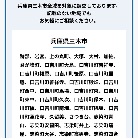
兵庫県三木市全域を対象に調査しております。
記載のない地域でも
お気軽にご相談ください。
兵庫県三木市
跡部、岩宮、上の丸町、大塚、大村、加佐、
君が峰町、口吉川町大島、口吉川町吉祥寺、
口吉川町桾原、口吉川町笹原、口吉川町里
脇、口吉川町善祥寺、口吉川町殿畑、口吉川
町西中、口吉川町馬場、口吉川町東、口吉川
町東中、口吉川町久次、口吉川町保木、口吉
川町槇、口吉川町南畑、口吉川町桃坂、口吉
川町蓮花寺、久留美、さつき台、志染町青
山、志染町安福田、志染町井上、志染町窟
屋、志染町大谷、志染町高男寺、志染町四合