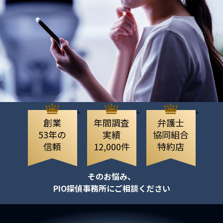
創業
年間調査
弁護士
53年の
実績
協同組合
信頼
12,000件
特約店
そのお悩み、
PIO探偵事務所にご相談ください