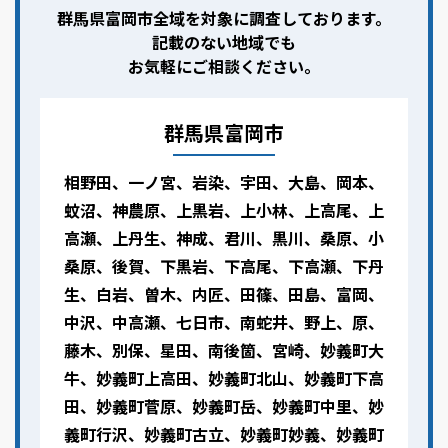
群馬県富岡市全域を対象に調査しております。
記載のない地域でも
お気軽にご相談ください。
群馬県富岡市
相野田、一ノ宮、岩染、宇田、大島、岡本、
蚊沼、神農原、上黒岩、上小林、上高尾、上
高瀬、上丹生、神成、君川、黒川、桑原、小
桑原、後賀、下黒岩、下高尾、下高瀬、下丹
生、白岩、曽木、内匠、田篠、田島、富岡、
中沢、中高瀬、七日市、南蛇井、野上、原、
藤木、別保、星田、南後箇、宮崎、妙義町大
牛、妙義町上高田、妙義町北山、妙義町下高
田、妙義町菅原、妙義町岳、妙義町中里、妙
義町行沢、妙義町古立、妙義町妙義、妙義町