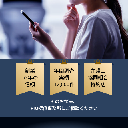
創業
年間調査
弁護士
53年の
実績
協同組合
信頼
12,000件
特約店
そのお悩み、
PIO探偵事務所にご相談ください