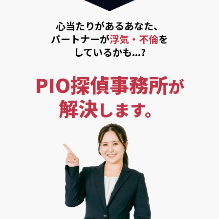
心当たりがあるあなた、
パートナーが
浮気・不倫
を
しているかも...?
PIO探偵事務所
が
解決
します。