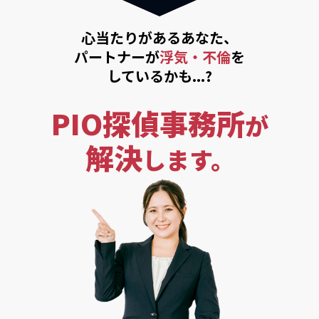
心当たりがあるあなた、
パートナーが
浮気・不倫
を
しているかも...?
PIO探偵事務所
が
解決
します。