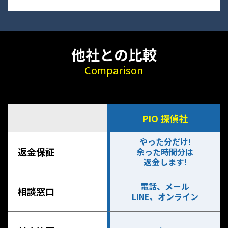
他社との比較
Comparison
PIO 探偵社
やった分だけ!
返金保証
余った時間分は
返金します!
電話、メール
相談窓口
LINE、オンライン