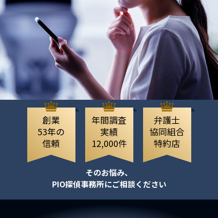
創業
年間調査
弁護士
53年の
実績
協同組合
信頼
12,000件
特約店
そのお悩み、
PIO探偵事務所にご相談ください