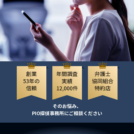
創業
年間調査
弁護士
53年の
実績
協同組合
信頼
12,000件
特約店
そのお悩み、
PIO探偵事務所にご相談ください