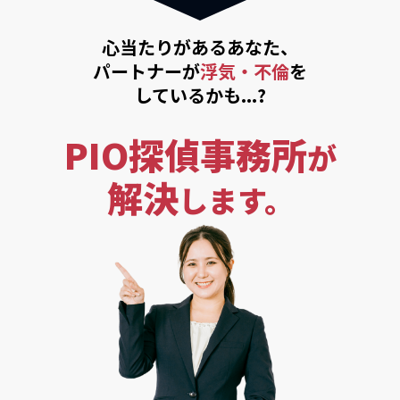
心当たりがあるあなた、
パートナーが
浮気・不倫
を
しているかも...?
PIO探偵事務所
が
解決
します。