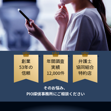
創業
年間調査
弁護士
53年の
実績
協同組合
信頼
12,000件
特約店
そのお悩み、
PIO探偵事務所にご相談ください