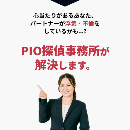
心当たりがあるあなた、
パートナーが
浮気・不倫
を
しているかも...?
PIO探偵事務所
が
解決
します。