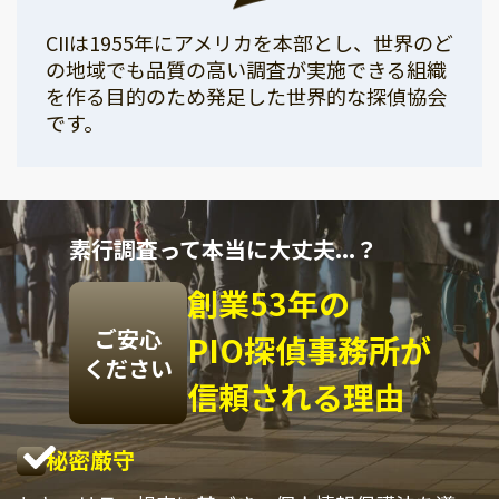
CIIは1955年にアメリカを本部とし、世界のど
の地域でも品質の高い調査が実施できる組織
を作る目的のため発足した世界的な探偵協会
です。
素行調査って本当に大丈夫...？
創業53年の
ご安心
PIO探偵事務所が
ください
信頼される理由
秘密厳守