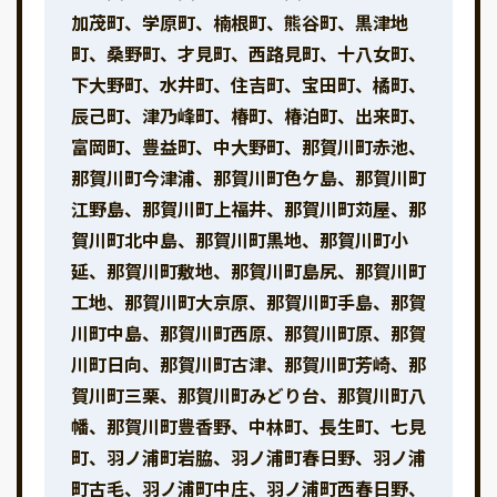
加茂町、学原町、楠根町、熊谷町、黒津地
町、桑野町、才見町、西路見町、十八女町、
下大野町、水井町、住吉町、宝田町、橘町、
辰己町、津乃峰町、椿町、椿泊町、出来町、
富岡町、豊益町、中大野町、那賀川町赤池、
那賀川町今津浦、那賀川町色ケ島、那賀川町
江野島、那賀川町上福井、那賀川町苅屋、那
賀川町北中島、那賀川町黒地、那賀川町小
延、那賀川町敷地、那賀川町島尻、那賀川町
工地、那賀川町大京原、那賀川町手島、那賀
川町中島、那賀川町西原、那賀川町原、那賀
川町日向、那賀川町古津、那賀川町芳崎、那
賀川町三栗、那賀川町みどり台、那賀川町八
幡、那賀川町豊香野、中林町、長生町、七見
町、羽ノ浦町岩脇、羽ノ浦町春日野、羽ノ浦
町古毛、羽ノ浦町中庄、羽ノ浦町西春日野、