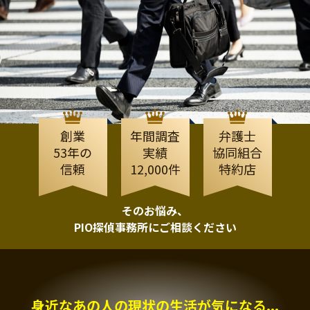
創業
年間調査
弁護士
53年の
実績
協同組合
信頼
12,000件
特約店
そのお悩み、
PIO探偵事務所にご相談ください
身近なあの人の現状の生活が気になる...