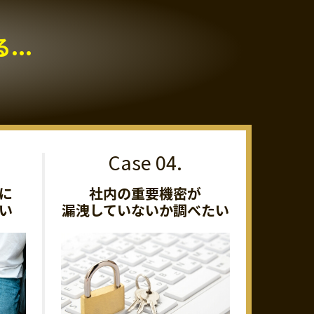
..
に
社内の重要機密が
い
漏洩していないか調べたい