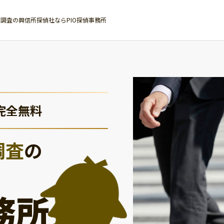
調査の興信所探偵社ならPIO探偵事務所
完全無料
調査
の
務所