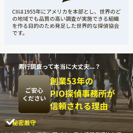
CIIは1955年にアメリカを本部とし、世界のど
の地域でも品質の高い調査が実施できる組織
を作る目的のため発足した世界的な探偵協会
です。
素行調査って本当に大丈夫...？
創業53年の
ご安心
PIO探偵事務所が
ください
信頼される理由
秘密厳守