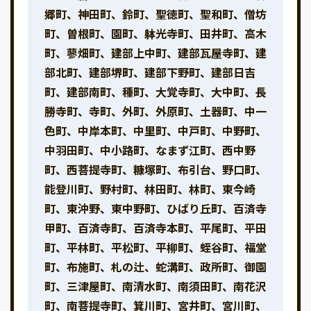
郷町、神田町、鈴町、聖徳町、聖和町、僧坊
町、曽根町、園町、躰光寺町、田井町、高木
町、蓼畑町、建部上中町、建部瓦屋寺町、建
部北町、建部堺町、建部下野町、建部日吉
町、建部南町、種町、大覚寺町、大中町、長
勝寺町、寺町、外町、外原町、土器町、中一
色町、中岸本町、中里町、中戸町、中野町、
中羽田町、中小路町、なまず江町、西中野
町、西菩提寺町、糠塚町、布引台、野口町、
能登川町、野村町、林田町、林町、東今崎
町、東沖野、東中野町、ひばり丘町、百済寺
甲町、百済寺町、百済寺本町、平尾町、平田
町、平林町、平松町、平柳町、蛭谷町、福堂
町、布施町、札の辻、蛇溝町、政所町、御園
町、三津屋町、南清水町、南須田町、南花沢
町、南菩提寺町、箕川町、宮井町、宮川町、