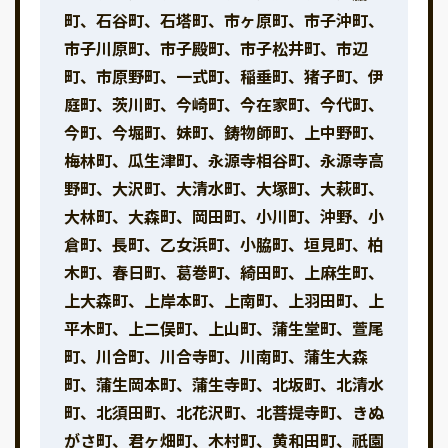
町、石谷町、石塔町、市ヶ原町、市子沖町、
市子川原町、市子殿町、市子松井町、市辺
町、市原野町、一式町、稲垂町、猪子町、伊
庭町、茨川町、今崎町、今在家町、今代町、
今町、今堀町、妹町、鋳物師町、上中野町、
梅林町、瓜生津町、永源寺相谷町、永源寺高
野町、大沢町、大清水町、大塚町、大萩町、
大林町、大森町、岡田町、小川町、沖野、小
倉町、長町、乙女浜町、小脇町、垣見町、柏
木町、春日町、葛巻町、綺田町、上麻生町、
上大森町、上岸本町、上南町、上羽田町、上
平木町、上二俣町、上山町、蒲生堂町、萱尾
町、川合町、川合寺町、川南町、蒲生大森
町、蒲生岡本町、蒲生寺町、北坂町、北清水
町、北須田町、北花沢町、北菩提寺町、きぬ
がさ町、君ヶ畑町、木村町、黄和田町、祇園