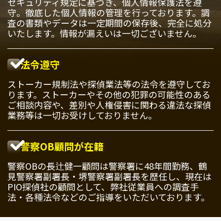
セキュリティ規定に基づき、個人情報保護法を遵
守。徹底した個人情報の管理を行っております。調
査の書類やデータは一定期間の保存後、完全に処分
いたします。情報が漏えいは一切ございません。
法令遵守
ストーカー規制法や探偵業法等の法令を遵守してお
ります。ストーカーやその他の犯罪の可能性のある
ご相談内容や、差別や人権侵害に関わる違法な探偵
業務等は一切お受けしておりません。
警察OB顧問が在籍
警察OBの長辻健一顧問は警察署に48年間勤務、鶴
見警察署副署長・堺警察署副署長を歴任し、現在は
PIO探偵社の顧問として、弊社従業員への調査手
法・各種法令などのご指導をいただいております。