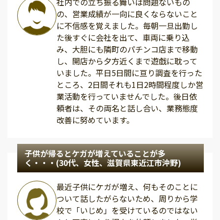
社内での立ち振る舞いは問題ないもの
の、営業成績が一向に良くならないこと
に不信感を覚えました。毎朝一旦出勤し
た後すぐに会社を出て、車両に乗り込
み、大胆にも隣町のパチンコ店まで移動
し、開店から夕方近くまで遊戯に耽って
いました。平日5日間に亘り調査を行った
ところ、2日間それも1日2時間程度しか営
業活動を行っていませんでした。後日依
頼者は、その両名と話し合い、業務態度
改善に努めています。
子供が帰るとケガが増えていることが多
く・・・(30代、女性、滋賀県東近江市沖野)
最近子供にケガが増え、何もそのことに
ついて話したがらないため、周りから学
校で「いじめ」を受けているのではない