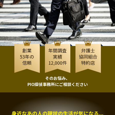
創業
年間調査
弁護士
53年の
実績
協同組合
信頼
12,000件
特約店
そのお悩み、
PIO探偵事務所にご相談ください
身近なあの人の現状の生活が気になる...