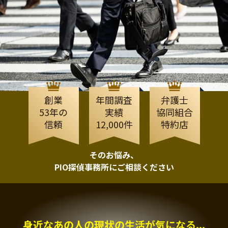
創業
年間調査
弁護士
53年の
実績
協同組合
信頼
12,000件
特約店
そのお悩み、
PIO探偵事務所にご相談ください
身近なあの人の現状の生活が気になる...