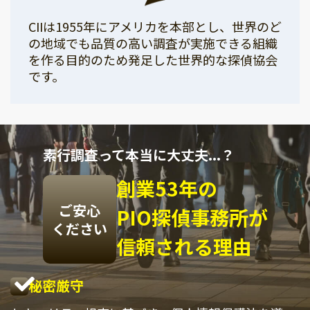
CIIは1955年にアメリカを本部とし、世界のど
の地域でも品質の高い調査が実施できる組織
を作る目的のため発足した世界的な探偵協会
です。
素行調査って本当に大丈夫...？
創業53年の
ご安心
PIO探偵事務所が
ください
信頼される理由
秘密厳守