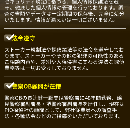
セキュリティ規定に基づき、個人情報保護法を遵
守。徹底した個人情報の管理を行っております。調
査の書類やデータは一定期間の保存後、完全に処分
いたします。情報が漏えいは一切ございません。
法令遵守
ストーカー規制法や探偵業法等の法令を遵守してお
ります。ストーカーやその他の犯罪の可能性のある
ご相談内容や、差別や人権侵害に関わる違法な探偵
業務等は一切お受けしておりません。
警察OB顧問が在籍
警察OBの長辻健一顧問は警察署に48年間勤務、鶴
見警察署副署長・堺警察署副署長を歴任し、現在は
PIO探偵社の顧問として、弊社従業員への調査手
法・各種法令などのご指導をいただいております。