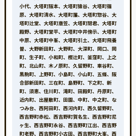
小代、大塔町阪本、大塔町猿谷、大塔町篠
原、大塔町清水、大塔町簾、大塔町惣谷、大
塔町辻堂、大塔町唐笠、大塔町閉君、大塔町
殿野、大塔町堂平、大塔町中井傍示、大塔町
中原、大塔町中峯、大塔町引土、大塔町飛養
曽、大野新田町、大野町、大深町、岡口、岡
町、生子町、小和町、樫辻町、釜窪町、上之
町、北山町、木ノ原町、久留野町、車谷町、
黒駒町、上野町、小島町、小山町、五條、阪
合部新田町、三在町、島野町、下之町、新
町、須恵、住川町、滝町、田殿町、丹原町、
近内町、出屋敷町、田園、中町、中之町、な
つみ台、西阿田町、西河内町、西久留野町、
西吉野町赤松、西吉野町賀名生、西吉野町尼
ヶ生、西吉野町永谷、西吉野町江出、西吉野
町老野、西吉野町小古田、西吉野町大峯、西