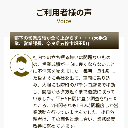
ご利用者様の声
Voice
部下の営業成績が全く上がらず・・・(大手企
業、営業課長、奈良県五條市畑田町)
社内での立ち振る舞いは問題ないもの
の、営業成績が一向に良くならないこと
に不信感を覚えました。毎朝一旦出勤し
た後すぐに会社を出て、車両に乗り込
み、大胆にも隣町のパチンコ店まで移動
し、開店から夕方近くまで遊戯に耽って
いました。平日5日間に亘り調査を行った
ところ、2日間それも1日2時間程度しか営
業活動を行っていませんでした。後日依
頼者は、その両名と話し合い、業務態度
改善に努めています。