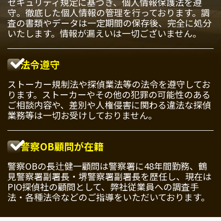
セキュリティ規定に基づき、個人情報保護法を遵
守。徹底した個人情報の管理を行っております。調
査の書類やデータは一定期間の保存後、完全に処分
いたします。情報が漏えいは一切ございません。
法令遵守
ストーカー規制法や探偵業法等の法令を遵守してお
ります。ストーカーやその他の犯罪の可能性のある
ご相談内容や、差別や人権侵害に関わる違法な探偵
業務等は一切お受けしておりません。
警察OB顧問が在籍
警察OBの長辻健一顧問は警察署に48年間勤務、鶴
見警察署副署長・堺警察署副署長を歴任し、現在は
PIO探偵社の顧問として、弊社従業員への調査手
法・各種法令などのご指導をいただいております。