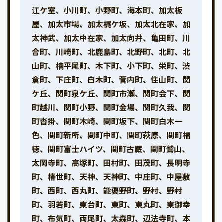
江ケ室、小川町、小野町、海本町、加太板
屋、加太市場、加太梶ケ坂、加太北在家、加
太神武、加太中在家、加太向井、亀田町、川
合町、川崎町、北鹿島町、北野町、北町、北
山町、楠平尾町、木下町、小下町、栄町、渋
倉町、下庄町、白木町、菅内町、住山町、関
ケ丘、関町泉ケ丘、関町市瀬、関町会下、関
町越川、関町小野、関町金場、関町久我、関
町沓掛、関町木崎、関町坂下、関町白木一
色、関町新所、関町中町、関町萩原、関町福
徳、関町富士ハイツ、関町古厩、関町鷲山、
太岡寺町、高塚町、田村町、田茂町、長明寺
町、椿世町、天神、天神町、中庄町、中屋敷
町、西町、西丸町、能褒野町、野村、野村
町、羽若町、東台町、東町、東丸町、東御幸
町、布気町、両尾町、太森町、辺法寺町、本