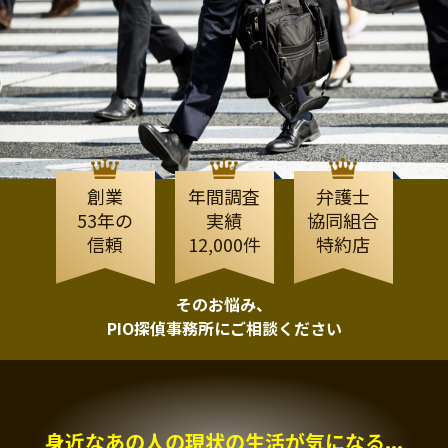
創業
年間調査
弁護士
53年の
実績
協同組合
信頼
12,000件
特約店
そのお悩み、
PIO探偵事務所にご相談ください
身近なあの人の現状の生活が気になる...