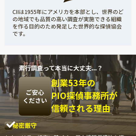
CIIは1955年にアメリカを本部とし、世界のど
の地域でも品質の高い調査が実施できる組織
を作る目的のため発足した世界的な探偵協会
です。
素行調査って本当に大丈夫...？
創業53年の
ご安心
PIO探偵事務所が
ください
信頼される理由
秘密厳守