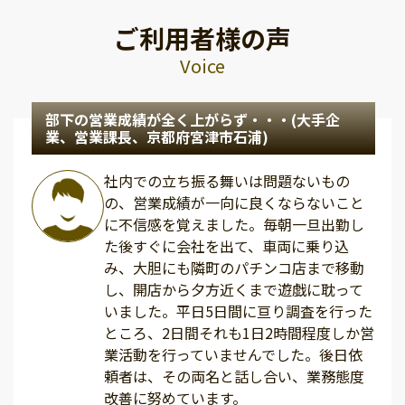
ご利用者様の声
Voice
部下の営業成績が全く上がらず・・・(大手企
業、営業課長、京都府宮津市石浦)
社内での立ち振る舞いは問題ないもの
の、営業成績が一向に良くならないこと
に不信感を覚えました。毎朝一旦出勤し
た後すぐに会社を出て、車両に乗り込
み、大胆にも隣町のパチンコ店まで移動
し、開店から夕方近くまで遊戯に耽って
いました。平日5日間に亘り調査を行った
ところ、2日間それも1日2時間程度しか営
業活動を行っていませんでした。後日依
頼者は、その両名と話し合い、業務態度
改善に努めています。