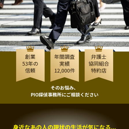
創業
年間調査
弁護士
53年の
実績
協同組合
信頼
12,000件
特約店
そのお悩み、
PIO探偵事務所にご相談ください
身近なあの人の現状の生活が気になる...