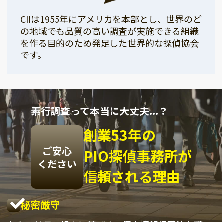
CIIは1955年にアメリカを本部とし、世界のど
の地域でも品質の高い調査が実施できる組織
を作る目的のため発足した世界的な探偵協会
です。
素行調査って本当に大丈夫...？
創業53年の
ご安心
PIO探偵事務所が
ください
信頼される理由
秘密厳守