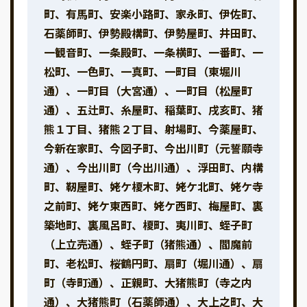
町、有馬町、安楽小路町、家永町、伊佐町、
石薬師町、伊勢殿構町、伊勢屋町、井田町、
一観音町、一条殿町、一条横町、一番町、一
松町、一色町、一真町、一町目（東堀川
通）、一町目（大宮通）、一町目（松屋町
通）、五辻町、糸屋町、稲葉町、戌亥町、猪
熊１丁目、猪熊２丁目、射場町、今薬屋町、
今新在家町、今図子町、今出川町（元誓願寺
通）、今出川町（今出川通）、浮田町、内構
町、靭屋町、姥ケ榎木町、姥ケ北町、姥ケ寺
之前町、姥ケ東西町、姥ケ西町、梅屋町、裏
築地町、裏風呂町、榎町、夷川町、蛭子町
（上立売通）、蛭子町（猪熊通）、閻魔前
町、老松町、桜鶴円町、扇町（堀川通）、扇
町（寺町通）、正親町、大猪熊町（寺之内
通）、大猪熊町（石薬師通）、大上之町、大