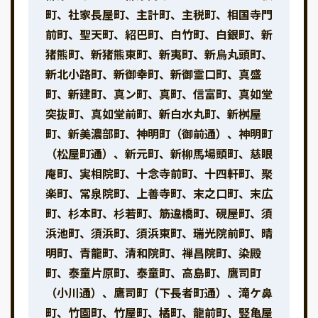
町、社家長屋町、主計町、主税町、相国寺門
前町、聖天町、紹巴町、白竹町、白銀町、新
猪熊町、新猪熊東町、新夷町、新烏丸頭町、
新北小路町、新御幸町、新御霊口町、真盛
町、新建町、真ン町、真町、信富町、真如堂
突抜町、真如堂前町、新白水丸町、新桝屋
町、新美濃部町、神明町（御前通）、神明町
（松屋町通）、新元町、新柳馬場頭町、慈眼
庵町、実相院町、十念寺前町、十四軒町、聚
楽町、常泉院町、上善寺町、末之口町、末広
町、杉本町、杉若町、筋違橋町、硯屋町、須
浜池町、須浜町、須浜東町、瑞光院前町、晴
明町、青龍町、清和院町、禅昌院町、染殿
町、泰童片原町、泰童町、高島町、鷹司町
（小川通）、鷹司町（下長者町通）、滝ケ鼻
町、竹園町、竹屋町、橘町、龍前町、竪亀屋