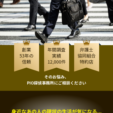
創業
年間調査
弁護士
53年の
実績
協同組合
信頼
12,000件
特約店
そのお悩み、
PIO探偵事務所にご相談ください
身近なあの人の現状の生活が気になる...