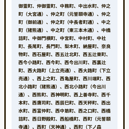
御霊町、仲御霊町、中務町、中出水町、仲之
町（大宮通）、仲之町（元誓願寺通）、仲之
町（御前通）、仲之町（中長者町通）、中之
町（猪熊通）、中之町（東三本木通）、中橋
詰町、中御門横町、中宮町、中村町、中社
町、長尾町、長門町、梨木町、納屋町、奈良
物町、西石屋町、西五辻北町、西五辻東町、
西今小路町、西今町、西今出川町、西裏辻
町、西大路町（上立売通）、西大路町（下立
売通）、西上之町、西亀屋町、西川端町、西
北小路町（猪熊通）、西北小路町（今出川
通）、西熊町、西神明町、西上善寺町、西千
本町、西鷹司町、西辰巳町、西天秤町、西出
水町、西富仲町、西中筋町、西之口町、西橋
詰町、西日野殿町、西船橋町、西町（元誓願
寺通）、西町（天神通）、西町（下ノ森