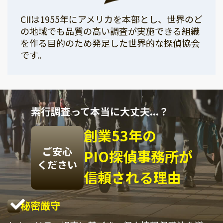
CIIは1955年にアメリカを本部とし、世界のど
の地域でも品質の高い調査が実施できる組織
を作る目的のため発足した世界的な探偵協会
です。
素行調査って本当に大丈夫...？
創業53年の
ご安心
PIO探偵事務所が
ください
信頼される理由
秘密厳守