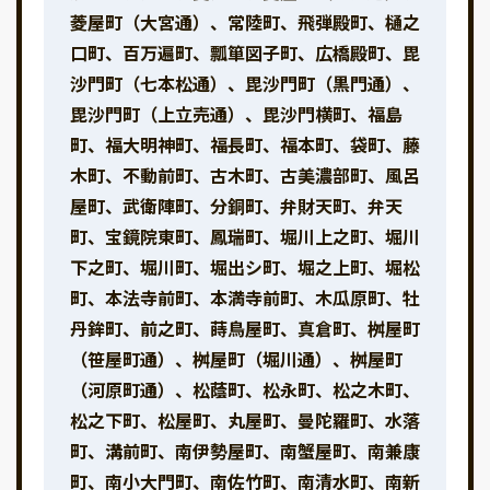
菱屋町（大宮通）、常陸町、飛弾殿町、樋之
口町、百万遍町、瓢箪図子町、広橋殿町、毘
沙門町（七本松通）、毘沙門町（黒門通）、
毘沙門町（上立売通）、毘沙門横町、福島
町、福大明神町、福長町、福本町、袋町、藤
木町、不動前町、古木町、古美濃部町、風呂
屋町、武衛陣町、分銅町、弁財天町、弁天
町、宝鏡院東町、鳳瑞町、堀川上之町、堀川
下之町、堀川町、堀出シ町、堀之上町、堀松
町、本法寺前町、本満寺前町、木瓜原町、牡
丹鉾町、前之町、蒔鳥屋町、真倉町、桝屋町
（笹屋町通）、桝屋町（堀川通）、桝屋町
（河原町通）、松蔭町、松永町、松之木町、
松之下町、松屋町、丸屋町、曼陀羅町、水落
町、溝前町、南伊勢屋町、南蟹屋町、南兼康
町、南小大門町、南佐竹町、南清水町、南新