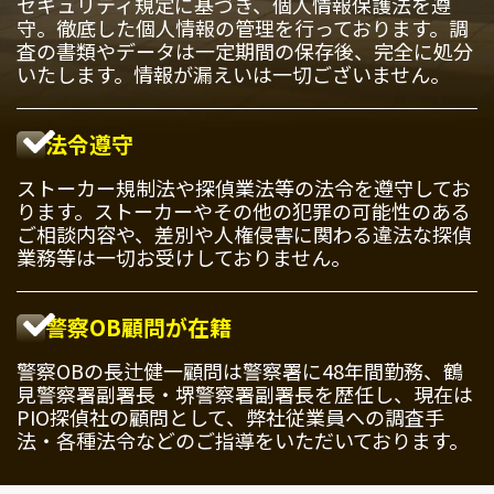
セキュリティ規定に基づき、個人情報保護法を遵
守。徹底した個人情報の管理を行っております。調
査の書類やデータは一定期間の保存後、完全に処分
いたします。情報が漏えいは一切ございません。
法令遵守
ストーカー規制法や探偵業法等の法令を遵守してお
ります。ストーカーやその他の犯罪の可能性のある
ご相談内容や、差別や人権侵害に関わる違法な探偵
業務等は一切お受けしておりません。
警察OB顧問が在籍
警察OBの長辻健一顧問は警察署に48年間勤務、鶴
見警察署副署長・堺警察署副署長を歴任し、現在は
PIO探偵社の顧問として、弊社従業員への調査手
法・各種法令などのご指導をいただいております。