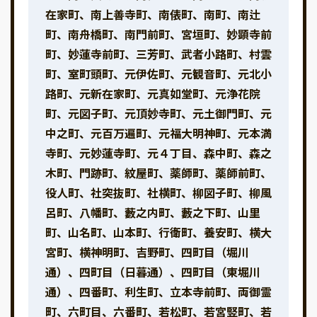
在家町、南上善寺町、南俵町、南町、南辻
町、南舟橋町、南門前町、宮垣町、妙顕寺前
町、妙蓮寺前町、三芳町、武者小路町、村雲
町、室町頭町、元伊佐町、元観音町、元北小
路町、元新在家町、元真如堂町、元浄花院
町、元図子町、元頂妙寺町、元土御門町、元
中之町、元百万遍町、元福大明神町、元本満
寺町、元妙蓮寺町、元４丁目、森中町、森之
木町、門跡町、紋屋町、薬師町、薬師前町、
役人町、社突抜町、社横町、柳図子町、柳風
呂町、八幡町、藪之内町、藪之下町、山里
町、山名町、山本町、行衛町、養安町、横大
宮町、横神明町、吉野町、四町目（堀川
通）、四町目（日暮通）、四町目（東堀川
通）、四番町、利生町、立本寺前町、両御霊
町、六町目、六番町、若松町、若宮竪町、若