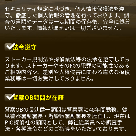
セキュリティ規定に基づき、個人情報保護法を遵
守。徹底した個人情報の管理を行っております。調
査の書類やデータは一定期間の保存後、完全に処分
いたします。情報が漏えいは一切ございません。
法令遵守
ストーカー規制法や探偵業法等の法令を遵守してお
ります。ストーカーやその他の犯罪の可能性のある
ご相談内容や、差別や人権侵害に関わる違法な探偵
業務等は一切お受けしておりません。
警察OB顧問が在籍
警察OBの長辻健一顧問は警察署に48年間勤務、鶴
見警察署副署長・堺警察署副署長を歴任し、現在は
PIO探偵社の顧問として、弊社従業員への調査手
法・各種法令などのご指導をいただいております。