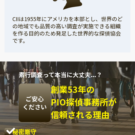
CIIは1955年にアメリカを本部とし、世界のど
の地域でも品質の高い調査が実施できる組織
を作る目的のため発足した世界的な探偵協会
です。
素行調査って本当に大丈夫...？
創業53年の
ご安心
PIO探偵事務所が
ください
信頼される理由
秘密厳守