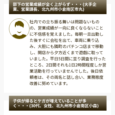
部下の営業成績が全く上がらず・・・(大手企
業、営業課長、北九州市小倉南区市丸)
社内での立ち振る舞いは問題ないもの
の、営業成績が一向に良くならないこと
に不信感を覚えました。毎朝一旦出勤し
た後すぐに会社を出て、車両に乗り込
み、大胆にも隣町のパチンコ店まで移動
し、開店から夕方近くまで遊戯に耽って
いました。平日5日間に亘り調査を行った
ところ、2日間それも1日2時間程度しか営
業活動を行っていませんでした。後日依
頼者は、その両名と話し合い、業務態度
改善に努めています。
子供が帰るとケガが増えていることが多
く・・・(30代、女性、北九州市小倉南区小森)