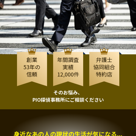
創業
年間調査
弁護士
53年の
実績
協同組合
信頼
12,000件
特約店
そのお悩み、
PIO探偵事務所にご相談ください
身近なあの人の現状の生活が気になる...