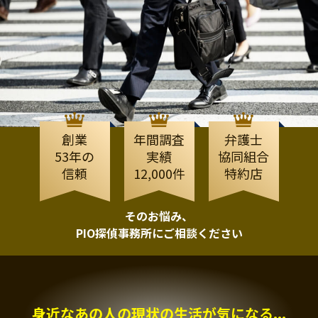
創業
年間調査
弁護士
53年の
実績
協同組合
信頼
12,000件
特約店
そのお悩み、
PIO探偵事務所にご相談ください
身近なあの人の現状の生活が気になる...