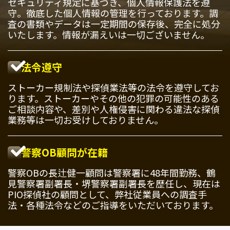
セキュリティ規定に基づき、個人情報保護法を遵
守。徹底した個人情報の管理を行っております。調
査の書類やデータは一定期間の保存後、完全に処分
いたします。情報が漏えいは一切ございません。
法令遵守
ストーカー規制法や探偵業法等の法令を遵守してお
ります。ストーカーやその他の犯罪の可能性のある
ご相談内容や、差別や人権侵害に関わる違法な探偵
業務等は一切お受けしておりません。
警察OB顧問が在籍
警察OBの長辻健一顧問は警察署に48年間勤務、鶴
見警察署副署長・堺警察署副署長を歴任し、現在は
PIO探偵社の顧問として、弊社従業員への調査手
法・各種法令などのご指導をいただいております。