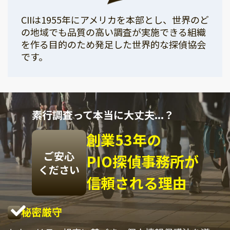
CIIは1955年にアメリカを本部とし、世界のど
の地域でも品質の高い調査が実施できる組織
を作る目的のため発足した世界的な探偵協会
です。
素行調査って本当に大丈夫...？
創業53年の
ご安心
PIO探偵事務所が
ください
信頼される理由
秘密厳守