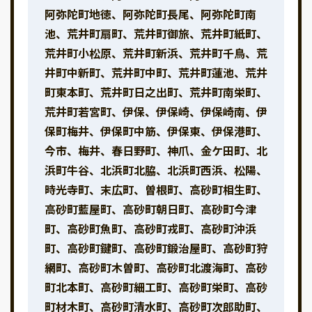
阿弥陀町地徳、阿弥陀町長尾、阿弥陀町南
池、荒井町扇町、荒井町御旅、荒井町紙町、
荒井町小松原、荒井町新浜、荒井町千鳥、荒
井町中新町、荒井町中町、荒井町蓮池、荒井
町東本町、荒井町日之出町、荒井町南栄町、
荒井町若宮町、伊保、伊保崎、伊保崎南、伊
保町梅井、伊保町中筋、伊保東、伊保港町、
今市、梅井、春日野町、神爪、金ケ田町、北
浜町牛谷、北浜町北脇、北浜町西浜、松陽、
時光寺町、末広町、曽根町、高砂町相生町、
高砂町藍屋町、高砂町朝日町、高砂町今津
町、高砂町魚町、高砂町戎町、高砂町沖浜
町、高砂町鍵町、高砂町鍛治屋町、高砂町狩
網町、高砂町木曽町、高砂町北渡海町、高砂
町北本町、高砂町細工町、高砂町栄町、高砂
町材木町、高砂町清水町、高砂町次郎助町、