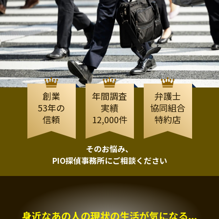
創業
年間調査
弁護士
53年の
実績
協同組合
信頼
12,000件
特約店
そのお悩み、
PIO探偵事務所にご相談ください
身近なあの人の現状の生活が気になる...