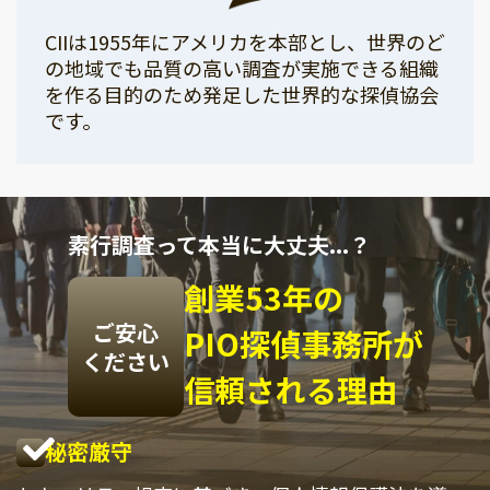
CIIは1955年にアメリカを本部とし、世界のど
の地域でも品質の高い調査が実施できる組織
を作る目的のため発足した世界的な探偵協会
です。
素行調査って本当に大丈夫...？
創業53年の
ご安心
PIO探偵事務所が
ください
信頼される理由
秘密厳守