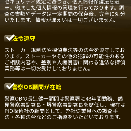
セキュリティ規定に基づき、個人情報保護法を遵
守。徹底した個人情報の管理を行っております。調
査の書類やデータは一定期間の保存後、完全に処分
いたします。情報が漏えいは一切ございません。
法令遵守
ストーカー規制法や探偵業法等の法令を遵守してお
ります。ストーカーやその他の犯罪の可能性のある
ご相談内容や、差別や人権侵害に関わる違法な探偵
業務等は一切お受けしておりません。
警察OB顧問が在籍
警察OBの長辻健一顧問は警察署に48年間勤務、鶴
見警察署副署長・堺警察署副署長を歴任し、現在は
PIO探偵社の顧問として、弊社従業員への調査手
法・各種法令などのご指導をいただいております。