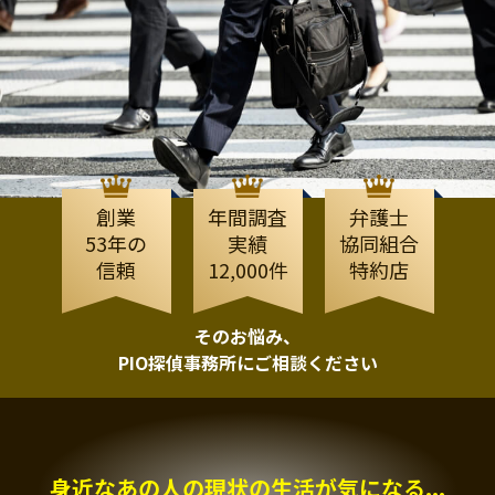
創業
年間調査
弁護士
53年の
実績
協同組合
信頼
12,000件
特約店
そのお悩み、
PIO探偵事務所にご相談ください
身近なあの人の現状の生活が気になる...