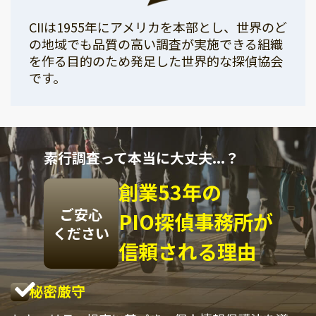
CIIは1955年にアメリカを本部とし、世界のど
の地域でも品質の高い調査が実施できる組織
を作る目的のため発足した世界的な探偵協会
です。
素行調査って本当に大丈夫...？
創業53年の
ご安心
PIO探偵事務所が
ください
信頼される理由
秘密厳守