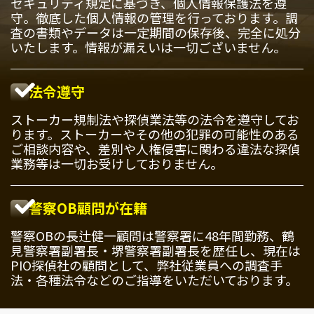
セキュリティ規定に基づき、個人情報保護法を遵
守。徹底した個人情報の管理を行っております。調
査の書類やデータは一定期間の保存後、完全に処分
いたします。情報が漏えいは一切ございません。
法令遵守
ストーカー規制法や探偵業法等の法令を遵守してお
ります。ストーカーやその他の犯罪の可能性のある
ご相談内容や、差別や人権侵害に関わる違法な探偵
業務等は一切お受けしておりません。
警察OB顧問が在籍
警察OBの長辻健一顧問は警察署に48年間勤務、鶴
見警察署副署長・堺警察署副署長を歴任し、現在は
PIO探偵社の顧問として、弊社従業員への調査手
法・各種法令などのご指導をいただいております。