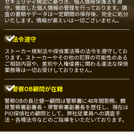
セキュリティ規定に基づき、個人情報保護法を遵
守。徹底した個人情報の管理を行っております。調
査の書類やデータは一定期間の保存後、完全に処分
いたします。情報が漏えいは一切ございません。
法令遵守
ストーカー規制法や探偵業法等の法令を遵守してお
ります。ストーカーやその他の犯罪の可能性のある
ご相談内容や、差別や人権侵害に関わる違法な探偵
業務等は一切お受けしておりません。
警察OB顧問が在籍
警察OBの長辻健一顧問は警察署に48年間勤務、鶴
見警察署副署長・堺警察署副署長を歴任し、現在は
PIO探偵社の顧問として、弊社従業員への調査手
法・各種法令などのご指導をいただいております。