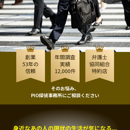
創業
年間調査
弁護士
53年の
実績
協同組合
信頼
12,000件
特約店
そのお悩み、
PIO探偵事務所にご相談ください
身近なあの人の現状の生活が気になる...