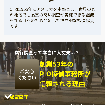
CIIは1955年にアメリカを本部とし、世界のど
の地域でも品質の高い調査が実施できる組織
を作る目的のため発足した世界的な探偵協会
です。
素行調査って本当に大丈夫...？
創業53年の
ご安心
PIO探偵事務所が
ください
信頼される理由
秘密厳守