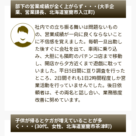
部下の営業成績が全く上がらず・・・(大手企
業、営業課長、北海道室蘭市入江町)
社内での立ち振る舞いは問題ないもの
の、営業成績が一向に良くならないこと
に不信感を覚えました。毎朝一旦出勤し
た後すぐに会社を出て、車両に乗り込
み、大胆にも隣町のパチンコ店まで移動
し、開店から夕方近くまで遊戯に耽って
いました。平日5日間に亘り調査を行った
ところ、2日間それも1日2時間程度しか営
業活動を行っていませんでした。後日依
頼者は、その両名と話し合い、業務態度
改善に努めています。
子供が帰るとケガが増えていることが多
く・・・(30代、女性、北海道室蘭市茶津町)