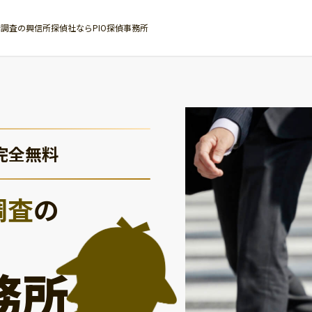
調査の興信所探偵社ならPIO探偵事務所
完全無料
調査
の
務所