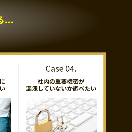
..
に
社内の重要機密が
い
漏洩していないか調べたい