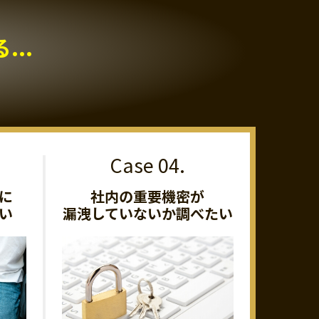
..
に
社内の重要機密が
い
漏洩していないか調べたい