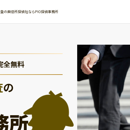
査の興信所探偵社ならPIO探偵事務所
完全無料
査
の
務所