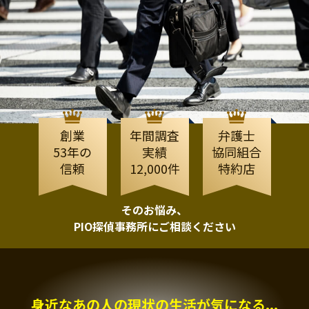
創業
年間調査
弁護士
53年の
実績
協同組合
信頼
12,000件
特約店
そのお悩み、
PIO探偵事務所にご相談ください
身近なあの人の現状の生活が気になる...