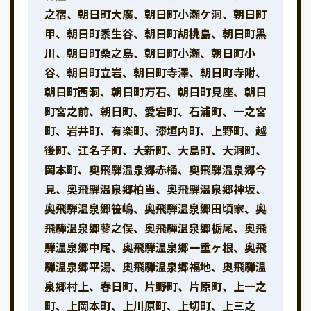
之宿、朝日町大廣、朝日町小瀬ケ洞、朝日町
甲、朝日町黍生谷、朝日町胡桃島、朝日町黒
川、朝日町桑之島、朝日町小瀬、朝日町小
谷、朝日町立岩、朝日町寺澤、朝日町寺附、
朝日町西洞、朝日町万石、朝日町見座、朝日
町宮之前、朝日町、愛宕町、石浦町、一之宮
町、岩井町、有楽町、漆垣内町、上野町、越
後町、江名子町、大新町、大島町、大洞町、
岡本町、奥飛騨温泉郷赤桶、奥飛騨温泉郷今
見、奥飛騨温泉郷柏当、奥飛騨温泉郷神坂、
奥飛騨温泉郷笹嶋、奥飛騨温泉郷田頃家、奥
飛騨温泉郷蓼之俣、奥飛騨温泉郷栃尾、奥飛
騨温泉郷中尾、奥飛騨温泉郷一重ヶ根、奥飛
騨温泉郷平湯、奥飛騨温泉郷福地、奥飛騨温
泉郷村上、春日町、片野町、片原町、上一之
町、上岡本町、上川原町、上切町、上三之