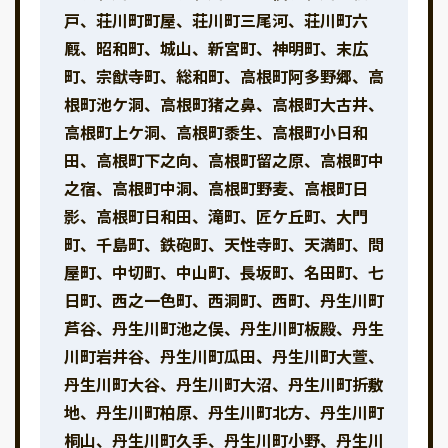
戸、荘川町町屋、荘川町三尾河、荘川町六
厩、昭和町、城山、新宮町、神明町、末広
町、宗猷寺町、総和町、高根町阿多野郷、高
根町池ケ洞、高根町猪之鼻、高根町大古井、
高根町上ケ洞、高根町黍生、高根町小日和
田、高根町下之向、高根町留之原、高根町中
之宿、高根町中洞、高根町野麦、高根町日
影、高根町日和田、滝町、匠ケ丘町、大門
町、千島町、鉄砲町、天性寺町、天満町、問
屋町、中切町、中山町、長坂町、名田町、七
日町、西之一色町、西洞町、西町、丹生川町
芦谷、丹生川町池之俣、丹生川町板殿、丹生
川町岩井谷、丹生川町瓜田、丹生川町大萱、
丹生川町大谷、丹生川町大沼、丹生川町折敷
地、丹生川町柏原、丹生川町北方、丹生川町
桐山、丹生川町久手、丹生川町小野、丹生川