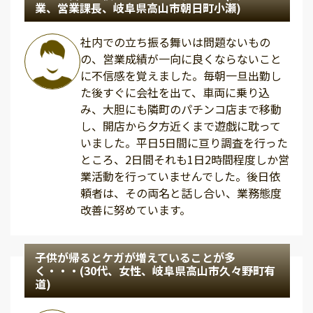
業、営業課長、岐阜県高山市朝日町小瀬)
社内での立ち振る舞いは問題ないもの
の、営業成績が一向に良くならないこと
に不信感を覚えました。毎朝一旦出勤し
た後すぐに会社を出て、車両に乗り込
み、大胆にも隣町のパチンコ店まで移動
し、開店から夕方近くまで遊戯に耽って
いました。平日5日間に亘り調査を行った
ところ、2日間それも1日2時間程度しか営
業活動を行っていませんでした。後日依
頼者は、その両名と話し合い、業務態度
改善に努めています。
子供が帰るとケガが増えていることが多
く・・・(30代、女性、岐阜県高山市久々野町有
道)