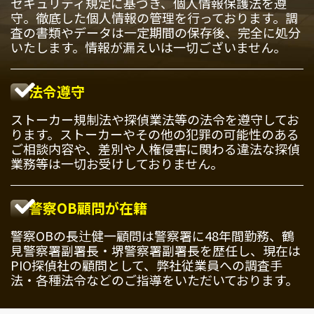
セキュリティ規定に基づき、個人情報保護法を遵
守。徹底した個人情報の管理を行っております。調
査の書類やデータは一定期間の保存後、完全に処分
いたします。情報が漏えいは一切ございません。
法令遵守
ストーカー規制法や探偵業法等の法令を遵守してお
ります。ストーカーやその他の犯罪の可能性のある
ご相談内容や、差別や人権侵害に関わる違法な探偵
業務等は一切お受けしておりません。
警察OB顧問が在籍
警察OBの長辻健一顧問は警察署に48年間勤務、鶴
見警察署副署長・堺警察署副署長を歴任し、現在は
PIO探偵社の顧問として、弊社従業員への調査手
法・各種法令などのご指導をいただいております。