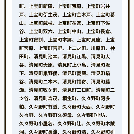
町、上宝町新田、上宝町荒原、上宝町岩井
戸、上宝町苧生茂、上宝町金木戸、上宝町葛
山、上宝町蔵柱、上宝町在家、上宝町下佐
谷、上宝町双六、上宝町中山、上宝町長倉、
上宝町鼠餅、上宝町本郷、上宝町見座、上宝
町宮原、上宝町吉野、上二之町、川原町、神
田町、清見町池本、清見町江黒、清見町大
谷、清見町大原、清見町上小鳥、清見町坂
下、清見町巣野俣、清見町夏厩、清見町楢
谷、清見町二本木、清見町福寄、清見町藤
瀬、清見町牧ケ洞、清見町三日町、清見町三
ツ谷、清見町森茂、桐生町、久々野町阿多
粕、久々野町有道、久々野町大西、久々野町
久々野、久々野町久須母、久々野町小坊、
久々野町小屋名、久々野町辻、久々野町木賊
洞、久々野町長淀、久々野町渚、久々野町引