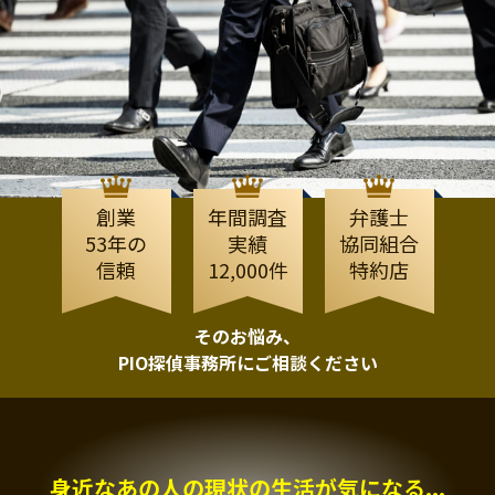
創業
年間調査
弁護士
53年の
実績
協同組合
信頼
12,000件
特約店
そのお悩み、
PIO探偵事務所にご相談ください
身近なあの人の現状の生活が気になる...