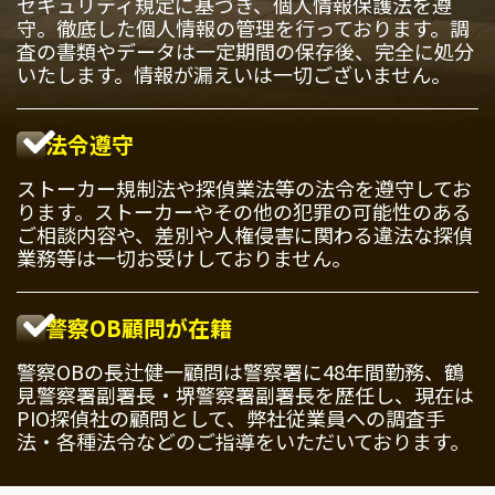
セキュリティ規定に基づき、個人情報保護法を遵
守。徹底した個人情報の管理を行っております。調
査の書類やデータは一定期間の保存後、完全に処分
いたします。情報が漏えいは一切ございません。
法令遵守
ストーカー規制法や探偵業法等の法令を遵守してお
ります。ストーカーやその他の犯罪の可能性のある
ご相談内容や、差別や人権侵害に関わる違法な探偵
業務等は一切お受けしておりません。
警察OB顧問が在籍
警察OBの長辻健一顧問は警察署に48年間勤務、鶴
見警察署副署長・堺警察署副署長を歴任し、現在は
PIO探偵社の顧問として、弊社従業員への調査手
法・各種法令などのご指導をいただいております。