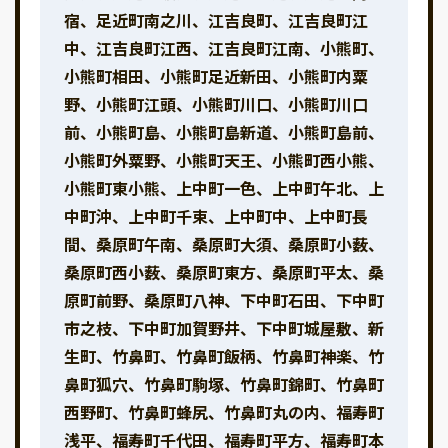
宿、足近町南之川、江吉良町、江吉良町江
中、江吉良町江西、江吉良町江南、小熊町、
小熊町相田、小熊町足近新田、小熊町内粟
野、小熊町江頭、小熊町川口、小熊町川口
前、小熊町島、小熊町島新道、小熊町島前、
小熊町外粟野、小熊町天王、小熊町西小熊、
小熊町東小熊、上中町一色、上中町午北、上
中町沖、上中町千束、上中町中、上中町長
間、桑原町午南、桑原町大須、桑原町小薮、
桑原町西小薮、桑原町東方、桑原町平太、桑
原町前野、桑原町八神、下中町石田、下中町
市之枝、下中町加賀野井、下中町城屋敷、新
生町、竹鼻町、竹鼻町飯柄、竹鼻町神楽、竹
鼻町狐穴、竹鼻町駒塚、竹鼻町錦町、竹鼻町
西野町、竹鼻町蜂尻、竹鼻町丸の内、福寿町
浅平、福寿町千代田、福寿町平方、福寿町本