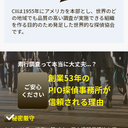
CIIは1955年にアメリカを本部とし、世界のど
の地域でも品質の高い調査が実施できる組織
を作る目的のため発足した世界的な探偵協会
です。
素行調査って本当に大丈夫...？
創業53年の
ご安心
PIO探偵事務所が
ください
信頼される理由
秘密厳守