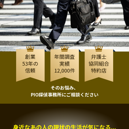
創業
年間調査
弁護士
53年の
実績
協同組合
信頼
12,000件
特約店
そのお悩み、
PIO探偵事務所にご相談ください
身近なあの人の現状の生活が気になる...