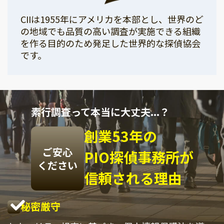
CIIは1955年にアメリカを本部とし、世界のど
の地域でも品質の高い調査が実施できる組織
を作る目的のため発足した世界的な探偵協会
です。
素行調査って本当に大丈夫...？
創業53年の
ご安心
PIO探偵事務所が
ください
信頼される理由
秘密厳守