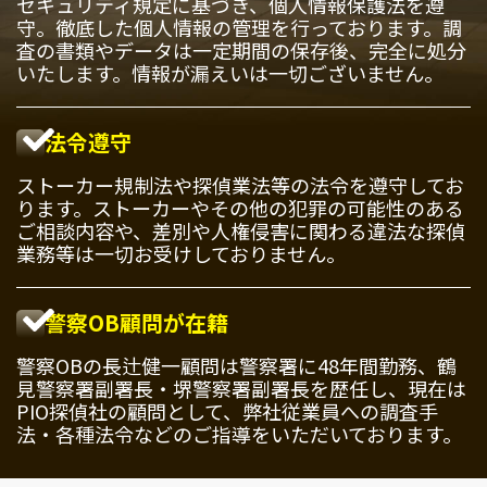
セキュリティ規定に基づき、個人情報保護法を遵
守。徹底した個人情報の管理を行っております。調
査の書類やデータは一定期間の保存後、完全に処分
いたします。情報が漏えいは一切ございません。
法令遵守
ストーカー規制法や探偵業法等の法令を遵守してお
ります。ストーカーやその他の犯罪の可能性のある
ご相談内容や、差別や人権侵害に関わる違法な探偵
業務等は一切お受けしておりません。
警察OB顧問が在籍
警察OBの長辻健一顧問は警察署に48年間勤務、鶴
見警察署副署長・堺警察署副署長を歴任し、現在は
PIO探偵社の顧問として、弊社従業員への調査手
法・各種法令などのご指導をいただいております。