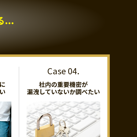
..
に
社内の重要機密が
い
漏洩していないか調べたい