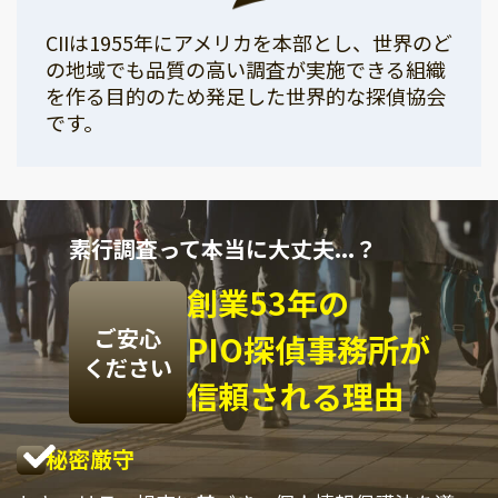
CIIは1955年にアメリカを本部とし、世界のど
の地域でも品質の高い調査が実施できる組織
を作る目的のため発足した世界的な探偵協会
です。
素行調査って本当に大丈夫...？
創業53年の
ご安心
PIO探偵事務所が
ください
信頼される理由
秘密厳守