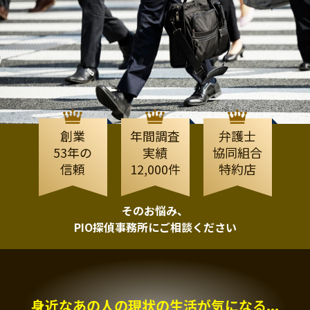
創業
年間調査
弁護士
53年の
実績
協同組合
信頼
12,000件
特約店
そのお悩み、
PIO探偵事務所にご相談ください
身近なあの人の現状の生活が気になる...