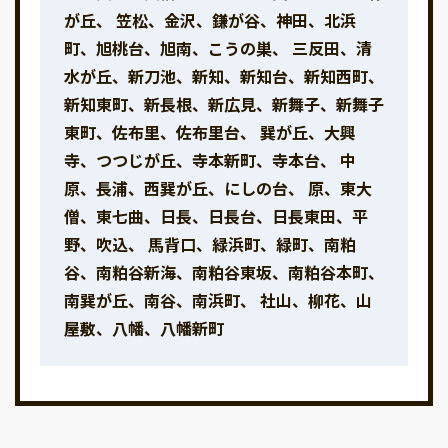
が丘、 笠松、金沢、鎌が谷、神田、北浜
町、旭桃台、旭南、こうの巣、 三反田、清
水が丘、新刀池、新知、新知台、新知西町、
新知東町、新長根、新広見、新舞子、新舞子
東町、佐布里、佐布里台、 巽が丘、大興
寺、つつじが丘、寺本新町、寺本台、 中
原、長浦、西巽が丘、にしの台、 原、東大
僧、東七曲、日長、日長台、日長東田、平
野、吹込、 馬背口、緑浜町、緑町、南粕
谷、南粕谷新海、南粕谷東坂、南粕谷本町、
南巽が丘、南谷、南浜町、 社山、柳花、山
屋敷、八幡、八幡新町