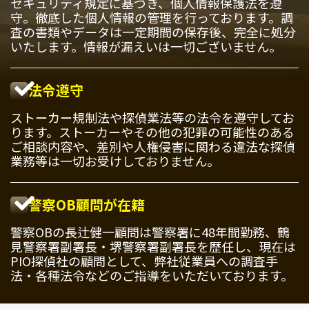
セキュリティ規定に基づき、個人情報保護法を遵
守。徹底した個人情報の管理を行っております。調
査の書類やデータは一定期間の保存後、完全に処分
いたします。情報が漏えいは一切ございません。
法令遵守
ストーカー規制法や探偵業法等の法令を遵守してお
ります。ストーカーやその他の犯罪の可能性のある
ご相談内容や、差別や人権侵害に関わる違法な探偵
業務等は一切お受けしておりません。
警察OB顧問が在籍
警察OBの長辻健一顧問は警察署に48年間勤務、鶴
見警察署副署長・堺警察署副署長を歴任し、現在は
PIO探偵社の顧問として、弊社従業員への調査手
法・各種法令などのご指導をいただいております。