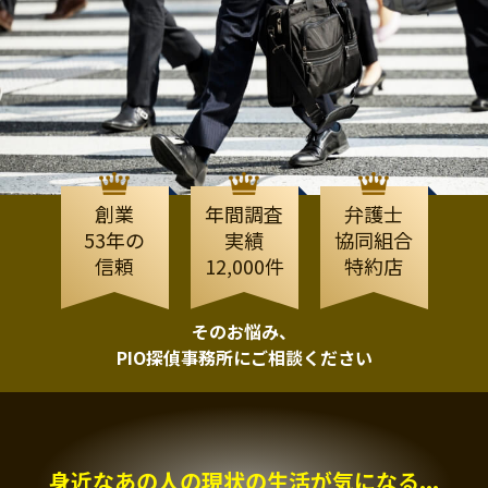
創業
年間調査
弁護士
53年の
実績
協同組合
信頼
12,000件
特約店
そのお悩み、
PIO探偵事務所にご相談ください
身近なあの人の現状の生活が気になる...