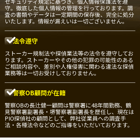
セキュリティ規定に基づき、個人情報保護法を遵
守。徹底した個人情報の管理を行っております。調
査の書類やデータは一定期間の保存後、完全に処分
いたします。情報が漏えいは一切ございません。
法令遵守
ストーカー規制法や探偵業法等の法令を遵守してお
ります。ストーカーやその他の犯罪の可能性のある
ご相談内容や、差別や人権侵害に関わる違法な探偵
業務等は一切お受けしておりません。
警察OB顧問が在籍
警察OBの長辻健一顧問は警察署に48年間勤務、鶴
見警察署副署長・堺警察署副署長を歴任し、現在は
PIO探偵社の顧問として、弊社従業員への調査手
法・各種法令などのご指導をいただいております。