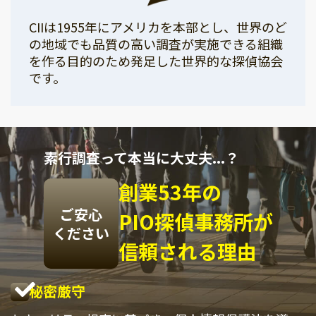
CIIは1955年にアメリカを本部とし、世界のど
の地域でも品質の高い調査が実施できる組織
を作る目的のため発足した世界的な探偵協会
です。
素行調査って本当に大丈夫...？
創業53年の
ご安心
PIO探偵事務所が
ください
信頼される理由
秘密厳守