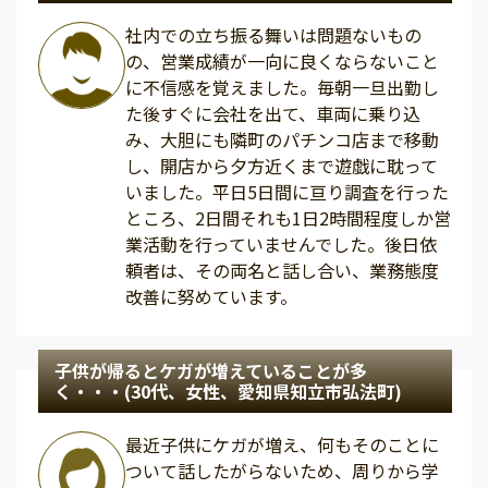
社内での立ち振る舞いは問題ないもの
の、営業成績が一向に良くならないこと
に不信感を覚えました。毎朝一旦出勤し
た後すぐに会社を出て、車両に乗り込
み、大胆にも隣町のパチンコ店まで移動
し、開店から夕方近くまで遊戯に耽って
いました。平日5日間に亘り調査を行った
ところ、2日間それも1日2時間程度しか営
業活動を行っていませんでした。後日依
頼者は、その両名と話し合い、業務態度
改善に努めています。
子供が帰るとケガが増えていることが多
く・・・(30代、女性、愛知県知立市弘法町)
最近子供にケガが増え、何もそのことに
ついて話したがらないため、周りから学