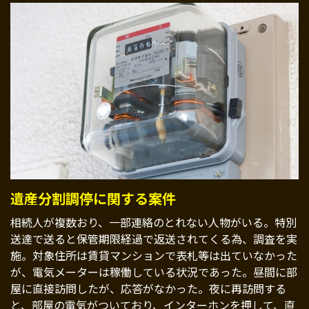
遺産分割調停に関する案件
相続人が複数おり、一部連絡のとれない人物がいる。特別
送達で送ると保管期限経過で返送されてくる為、調査を実
施。対象住所は賃貸マンションで表札等は出ていなかった
が、電気メーターは稼働している状況であった。昼間に部
屋に直接訪問したが、応答がなかった。夜に再訪問する
と、部屋の電気がついており、インターホンを押して、直