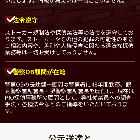
法令遵守
ストーカー規制法や探偵業法等の法令を遵守してお
ります。ストーカーやその他の犯罪の可能性のある
ご相談内容や、差別や人権侵害に関わる違法な探偵
業務等は一切お受けしておりません。
警察OB顧問が在籍
警察OBの長辻健一顧問は警察署に48年間勤務、鶴
見警察署副署長・堺警察署副署長を歴任し、現在は
PIO探偵事務所の顧問として、弊社従業員への調査
手法・各種法令などのご指導をいただいておりま
す。
公示送達と