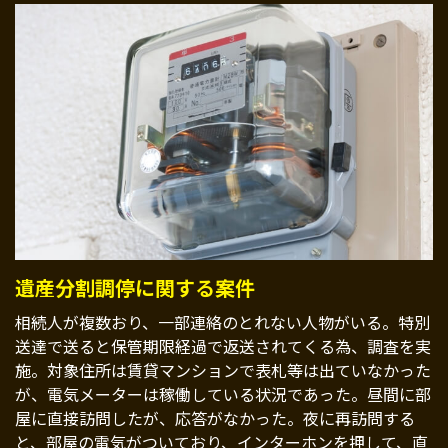
遺産分割調停に関する案件
相続人が複数おり、一部連絡のとれない人物がいる。特別
送達で送ると保管期限経過で返送されてくる為、調査を実
施。対象住所は賃貸マンションで表札等は出ていなかった
が、電気メーターは稼働している状況であった。昼間に部
屋に直接訪問したが、応答がなかった。夜に再訪問する
と、部屋の電気がついており、インターホンを押して、直