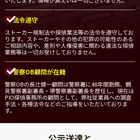
法令遵守
ストーカー規制法や探偵業法等の法令を遵守してお
ります。ストーカーやその他の犯罪の可能性のある
ご相談内容や、差別や人権侵害に関わる違法な探偵
業務等は一切お受けしておりません。
警察OB顧問が在籍
警察OBの長辻健一顧問は警察署に48年間勤務、鶴
見警察署副署長・堺警察署副署長を歴任し、現在は
PIO探偵事務所の顧問として、弊社従業員への調査
手法・各種法令などのご指導をいただいておりま
す。
公示送達と