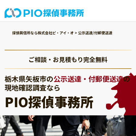
探偵興信所なら株式会社ピ・アイ・オ
>
公示送達/付郵便送達
ご相談・お見積もり完全無料
栃木県矢板市の
公示送達・付郵便送達
の
現地確認調査なら
PIO探偵事務所