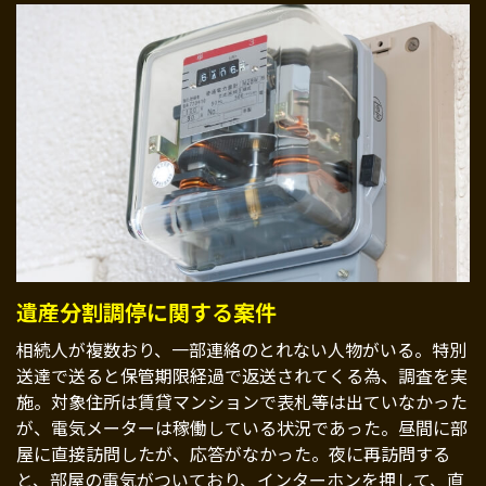
遺産分割調停に関する案件
相続人が複数おり、一部連絡のとれない人物がいる。特別
送達で送ると保管期限経過で返送されてくる為、調査を実
施。対象住所は賃貸マンションで表札等は出ていなかった
が、電気メーターは稼働している状況であった。昼間に部
屋に直接訪問したが、応答がなかった。夜に再訪問する
と、部屋の電気がついており、インターホンを押して、直