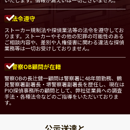
法令遵守
ストーカー規制法や探偵業法等の法令を遵守してお
ります。ストーカーやその他の犯罪の可能性のある
ご相談内容や、差別や人権侵害に関わる違法な探偵
業務等は一切お受けしておりません。
警察OB顧問が在籍
警察OBの長辻健一顧問は警察署に48年間勤務、鶴
見警察署副署長・堺警察署副署長を歴任し、現在は
PIO探偵事務所の顧問として、弊社従業員への調査
手法・各種法令などのご指導をいただいておりま
す。
公示送達と