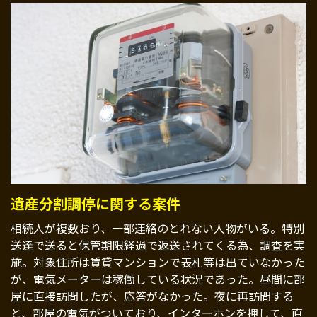
遺産分割調停に関する案件
相続人が複数おり、一部連絡のとれない人物がいる。特別
送達で送ると保管期限経過で返送されてくる為、調査を実
施。対象住所は賃貸マンションで表札等は出ていなかった
が、電気メーターは稼働している状況であった。昼間に部
屋に直接訪問したが、応答がなかった。夜に再訪問する
と、部屋の電気がついており、インターホンを押して、直