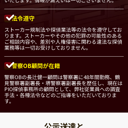
法令遵守
ストーカー規制法や探偵業法等の法令を遵守してお
ります。ストーカーやその他の犯罪の可能性のある
ご相談内容や、差別や人権侵害に関わる違法な探偵
業務等は一切お受けしておりません。
警察OB顧問が在籍
警察OBの長辻健一顧問は警察署に48年間勤務、鶴
見警察署副署長・堺警察署副署長を歴任し、現在は
PIO探偵事務所の顧問として、弊社従業員への調査
手法・各種法令などのご指導をいただいておりま
す。
公示送達と