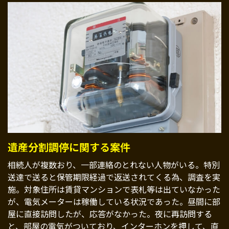
遺産分割調停に関する案件
相続人が複数おり、一部連絡のとれない人物がいる。特別
送達で送ると保管期限経過で返送されてくる為、調査を実
施。対象住所は賃貸マンションで表札等は出ていなかった
が、電気メーターは稼働している状況であった。昼間に部
屋に直接訪問したが、応答がなかった。夜に再訪問する
と、部屋の電気がついており、インターホンを押して、直