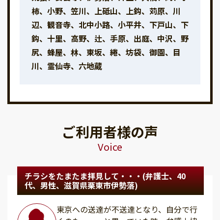
柿、小野、笠川、上砥山、上鈎、苅原、川
辺、観音寺、北中小路、小平井、下戸山、下
鈎、十里、高野、辻、手原、出庭、中沢、野
尻、蜂屋、林、東坂、綣、坊袋、御園、目
川、霊仙寺、六地蔵
ご利用者様の声
Voice
チラシをたまたま拝見して・・・(弁護士、40
代、男性、滋賀県栗東市伊勢落)
東京への送達が不送達となり、自分で行