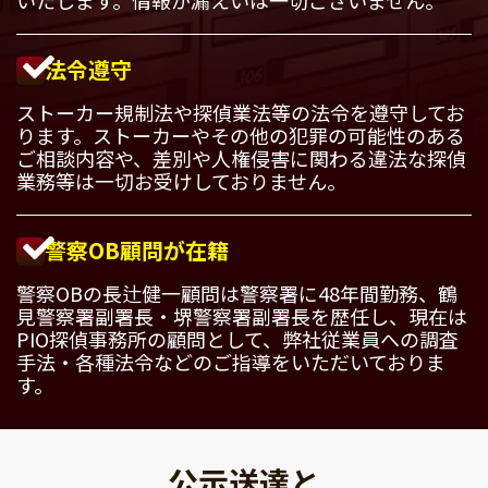
法令遵守
ストーカー規制法や探偵業法等の法令を遵守してお
ります。ストーカーやその他の犯罪の可能性のある
ご相談内容や、差別や人権侵害に関わる違法な探偵
業務等は一切お受けしておりません。
警察OB顧問が在籍
警察OBの長辻健一顧問は警察署に48年間勤務、鶴
見警察署副署長・堺警察署副署長を歴任し、現在は
PIO探偵事務所の顧問として、弊社従業員への調査
手法・各種法令などのご指導をいただいておりま
す。
公示送達と