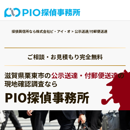
探偵興信所なら株式会社ピ・アイ・オ
>
公示送達/付郵便送達
ご相談・お見積もり完全無料
滋賀県栗東市の
公示送達・付郵便送達
の
現地確認調査なら
PIO探偵事務所