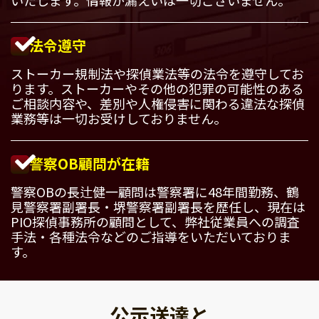
法令遵守
ストーカー規制法や探偵業法等の法令を遵守してお
ります。ストーカーやその他の犯罪の可能性のある
ご相談内容や、差別や人権侵害に関わる違法な探偵
業務等は一切お受けしておりません。
警察OB顧問が在籍
警察OBの長辻健一顧問は警察署に48年間勤務、鶴
見警察署副署長・堺警察署副署長を歴任し、現在は
PIO探偵事務所の顧問として、弊社従業員への調査
手法・各種法令などのご指導をいただいておりま
す。
公示送達と