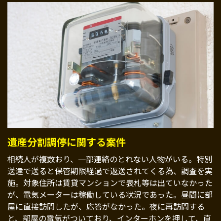
遺産分割調停に関する案件
相続人が複数おり、一部連絡のとれない人物がいる。特別
送達で送ると保管期限経過で返送されてくる為、調査を実
施。対象住所は賃貸マンションで表札等は出ていなかった
が、電気メーターは稼働している状況であった。昼間に部
屋に直接訪問したが、応答がなかった。夜に再訪問する
と、部屋の電気がついており、インターホンを押して、直