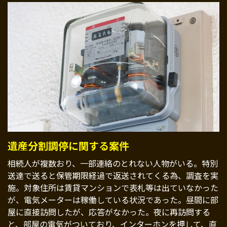
遺産分割調停に関する案件
相続人が複数おり、一部連絡のとれない人物がいる。特別
送達で送ると保管期限経過で返送されてくる為、調査を実
施。対象住所は賃貸マンションで表札等は出ていなかった
が、電気メーターは稼働している状況であった。昼間に部
屋に直接訪問したが、応答がなかった。夜に再訪問する
と、部屋の電気がついており、インターホンを押して、直