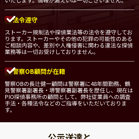
法令遵守
ストーカー規制法や探偵業法等の法令を遵守してお
ります。ストーカーやその他の犯罪の可能性のある
ご相談内容や、差別や人権侵害に関わる違法な探偵
業務等は一切お受けしておりません。
警察OB顧問が在籍
警察OBの長辻健一顧問は警察署に48年間勤務、鶴
見警察署副署長・堺警察署副署長を歴任し、現在は
PIO探偵事務所の顧問として、弊社従業員への調査
手法・各種法令などのご指導をいただいておりま
す。
公示送達と