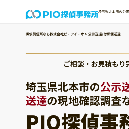
埼玉県北本市の公示
探偵興信所なら株式会社ピ・アイ・オ
>
公示送達/付郵便送達
ご相談・お見積もり
埼玉県北本市の
公示
送達
の現地確認調査
PIO探偵事