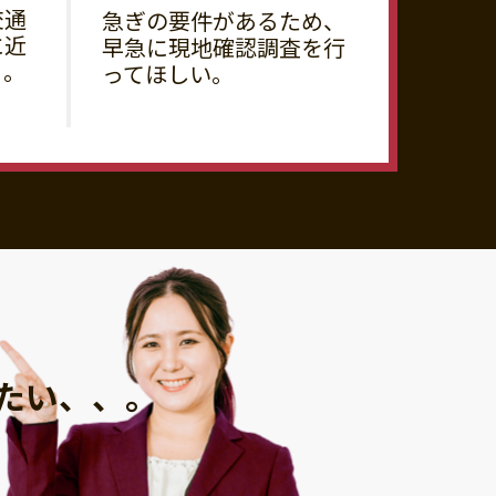
交通
急ぎの要件があるため、
に近
早急に現地確認調査を行
る。
ってほしい。
たい、、。