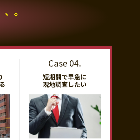
、、。
の
短期間で早急に
る
現地調査したい