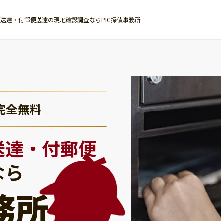
送達・付郵便送達の現地確認調査ならPIO探偵事務所
完全無料
送達・付郵便
なら
務所