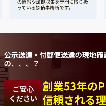
の情報や証拠収集を専門に取り扱
っている探偵事務所です。
公示送達・付郵便送達の現地確
の、、、？
創業53年の
ご安心
信頼される
ください