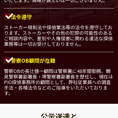
法令遵守
ストーカー規制法や探偵業法等の法令を遵守してお
ります。ストーカーやその他の犯罪の可能性のある
ご相談内容や、差別や人権侵害に関わる違法な探偵
業務等は一切お受けしておりません。
警察OB顧問が在籍
警察OBの長辻健一顧問は警察署に48年間勤務、鶴
見警察署副署長・堺警察署副署長を歴任し、現在は
PIO探偵事務所の顧問として、弊社従業員への調査
手法・各種法令などのご指導をいただいておりま
す。
公示送達と