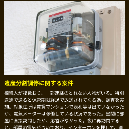
遺産分割調停に関する案件
相続人が複数おり、一部連絡のとれない人物がいる。特別
送達で送ると保管期限経過で返送されてくる為、調査を実
施。対象住所は賃貸マンションで表札等は出ていなかった
が、電気メーターは稼働している状況であった。昼間に部
屋に直接訪問したが、応答がなかった。夜に再訪問する
と、部屋の電気がついており、インターホンを押して、直