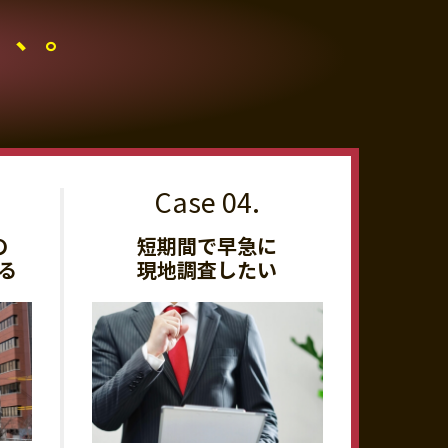
、、。
の
短期間で早急に
る
現地調査したい