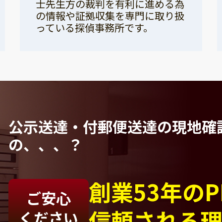
士先生方の裁判を有利に進める為
の情報や証拠収集を専門に取り扱
っている探偵事務所です。
公示送達・付郵便送達の現地確
の、、、？
創業53年の
ご安心
信頼される
ください