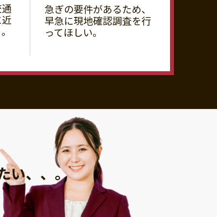
交通
急ぎの要件があるため、
に近
早急に現地確認調査を行
る。
ってほしい。
たい、、。