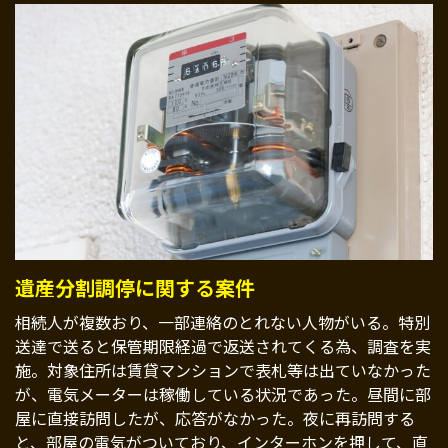
遺産分割調停に関する案件
相続人が複数おり、一部連絡のとれない人物がいる。特別
送達で送ると保管期限経過で返送されてくる為、調査を実
施。対象住所は賃貸マンションで表札等は出ていなかった
が、電気メーターは稼働している状況であった。昼間に部
屋に直接訪問したが、応答がなかった。夜に再訪問する
と、部屋の電気がついており、インターホンを押して、直