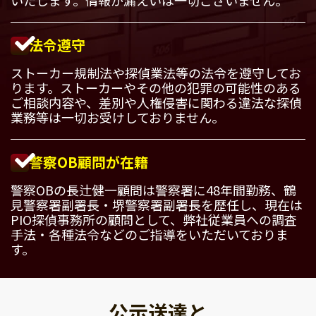
法令遵守
ストーカー規制法や探偵業法等の法令を遵守してお
ります。ストーカーやその他の犯罪の可能性のある
ご相談内容や、差別や人権侵害に関わる違法な探偵
業務等は一切お受けしておりません。
警察OB顧問が在籍
警察OBの長辻健一顧問は警察署に48年間勤務、鶴
見警察署副署長・堺警察署副署長を歴任し、現在は
PIO探偵事務所の顧問として、弊社従業員への調査
手法・各種法令などのご指導をいただいておりま
す。
公示送達と