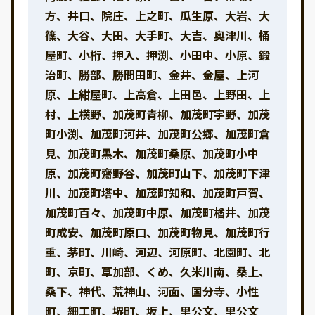
方、井口、院庄、上之町、瓜生原、大岩、大
篠、大谷、大田、大手町、大吉、奥津川、桶
屋町、小桁、押入、押渕、小田中、小原、鍛
治町、勝部、勝間田町、金井、金屋、上河
原、上紺屋町、上高倉、上田邑、上野田、上
村、上横野、加茂町青柳、加茂町宇野、加茂
町小渕、加茂町河井、加茂町公郷、加茂町倉
見、加茂町黒木、加茂町桑原、加茂町小中
原、加茂町齋野谷、加茂町山下、加茂町下津
川、加茂町塔中、加茂町知和、加茂町戸賀、
加茂町百々、加茂町中原、加茂町楢井、加茂
町成安、加茂町原口、加茂町物見、加茂町行
重、茅町、川崎、河辺、河原町、北園町、北
町、京町、草加部、くめ、久米川南、桑上、
桑下、神代、荒神山、河面、国分寺、小性
町、細工町、堺町、坂上、里公文、里公文