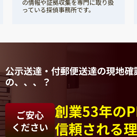
の情報や証拠収集を専門に取り扱
っている探偵事務所です。
公示送達・付郵便送達の現地確
の、、、？
創業53年の
ご安心
信頼される
ください