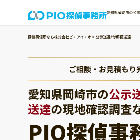
愛知県岡崎市の公示
探偵興信所なら株式会社ピ・アイ・オ
>
公示送達/付郵便送達
ご相談・お見積もり
愛知県岡崎市の
公示
送達
の現地確認調査
PIO探偵事