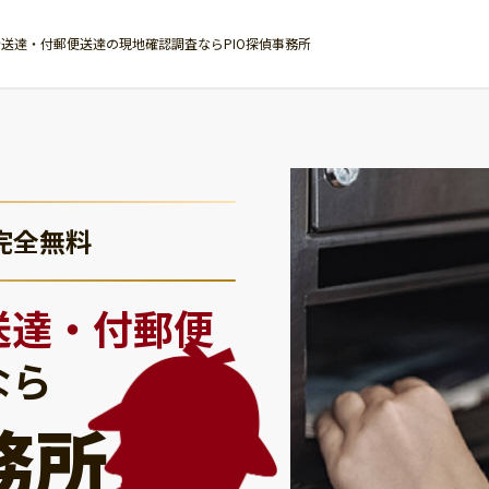
送達・付郵便送達の現地確認調査ならPIO探偵事務所
完全無料
送達・付郵便
なら
務所