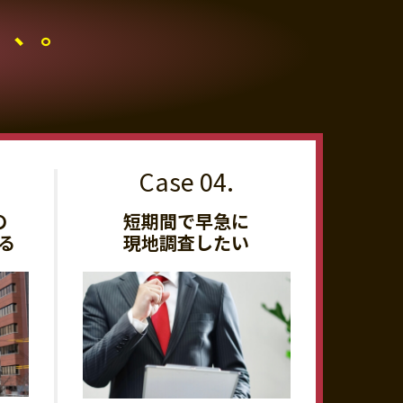
、、。
の
短期間で早急に
る
現地調査したい