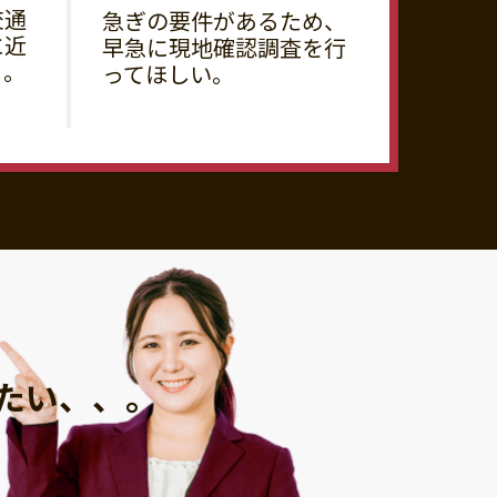
交通
急ぎの要件があるため、
に近
早急に現地確認調査を行
る。
ってほしい。
たい、、。